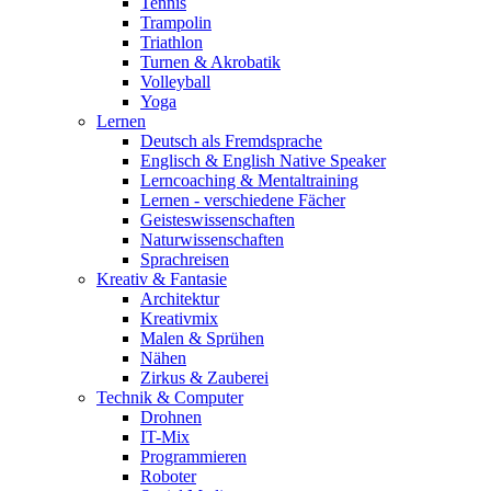
Tennis
Trampolin
Triathlon
Turnen & Akrobatik
Volleyball
Yoga
Lernen
Deutsch als Fremdsprache
Englisch & English Native Speaker
Lerncoaching & Mentaltraining
Lernen - verschiedene Fächer
Geisteswissenschaften
Naturwissenschaften
Sprachreisen
Kreativ & Fantasie
Architektur
Kreativmix
Malen & Sprühen
Nähen
Zirkus & Zauberei
Technik & Computer
Drohnen
IT-Mix
Programmieren
Roboter