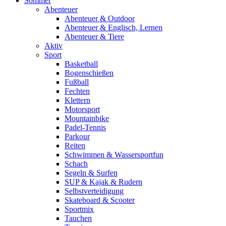
Sommer
Abenteuer
Abenteuer & Outdoor
Abenteuer & Englisch, Lernen
Abenteuer & Tiere
Aktiv
Sport
Basketball
Bogenschießen
Fußball
Fechten
Klettern
Motorsport
Mountainbike
Padel-Tennis
Parkour
Reiten
Schwimmen & Wassersportfun
Schach
Segeln & Surfen
SUP & Kajak & Rudern
Selbstverteidigung
Skateboard & Scooter
Sportmix
Tauchen