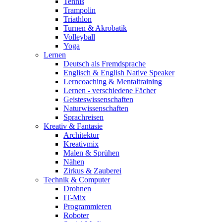
Tennis
Trampolin
Triathlon
Turnen & Akrobatik
Volleyball
Yoga
Lernen
Deutsch als Fremdsprache
Englisch & English Native Speaker
Lerncoaching & Mentaltraining
Lernen - verschiedene Fächer
Geisteswissenschaften
Naturwissenschaften
Sprachreisen
Kreativ & Fantasie
Architektur
Kreativmix
Malen & Sprühen
Nähen
Zirkus & Zauberei
Technik & Computer
Drohnen
IT-Mix
Programmieren
Roboter