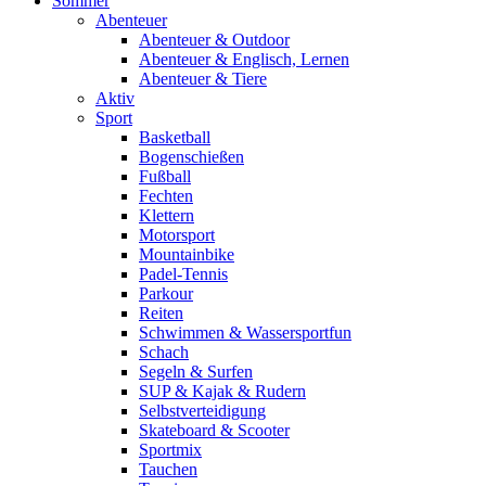
Sommer
Abenteuer
Abenteuer & Outdoor
Abenteuer & Englisch, Lernen
Abenteuer & Tiere
Aktiv
Sport
Basketball
Bogenschießen
Fußball
Fechten
Klettern
Motorsport
Mountainbike
Padel-Tennis
Parkour
Reiten
Schwimmen & Wassersportfun
Schach
Segeln & Surfen
SUP & Kajak & Rudern
Selbstverteidigung
Skateboard & Scooter
Sportmix
Tauchen