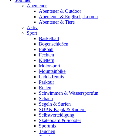
Sommer
Abenteuer
Abenteuer & Outdoor
Abenteuer & Englisch, Lernen
Abenteuer & Tiere
Aktiv
Sport
Basketball
Bogenschießen
Fußball
Fechten
Klettern
Motorsport
Mountainbike
Padel-Tennis
Parkour
Reiten
Schwimmen & Wassersportfun
Schach
Segeln & Surfen
SUP & Kajak & Rudern
Selbstverteidigung
Skateboard & Scooter
Sportmix
Tauchen