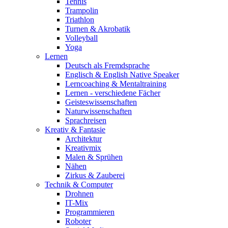
Tennis
Trampolin
Triathlon
Turnen & Akrobatik
Volleyball
Yoga
Lernen
Deutsch als Fremdsprache
Englisch & English Native Speaker
Lerncoaching & Mentaltraining
Lernen - verschiedene Fächer
Geisteswissenschaften
Naturwissenschaften
Sprachreisen
Kreativ & Fantasie
Architektur
Kreativmix
Malen & Sprühen
Nähen
Zirkus & Zauberei
Technik & Computer
Drohnen
IT-Mix
Programmieren
Roboter