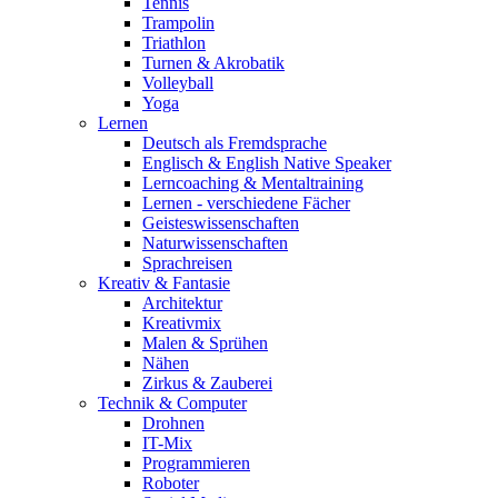
Tennis
Trampolin
Triathlon
Turnen & Akrobatik
Volleyball
Yoga
Lernen
Deutsch als Fremdsprache
Englisch & English Native Speaker
Lerncoaching & Mentaltraining
Lernen - verschiedene Fächer
Geisteswissenschaften
Naturwissenschaften
Sprachreisen
Kreativ & Fantasie
Architektur
Kreativmix
Malen & Sprühen
Nähen
Zirkus & Zauberei
Technik & Computer
Drohnen
IT-Mix
Programmieren
Roboter