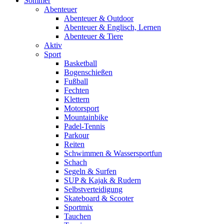
Sommer
Abenteuer
Abenteuer & Outdoor
Abenteuer & Englisch, Lernen
Abenteuer & Tiere
Aktiv
Sport
Basketball
Bogenschießen
Fußball
Fechten
Klettern
Motorsport
Mountainbike
Padel-Tennis
Parkour
Reiten
Schwimmen & Wassersportfun
Schach
Segeln & Surfen
SUP & Kajak & Rudern
Selbstverteidigung
Skateboard & Scooter
Sportmix
Tauchen