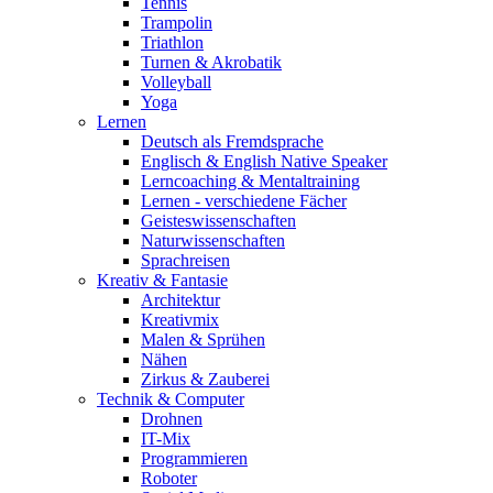
Tennis
Trampolin
Triathlon
Turnen & Akrobatik
Volleyball
Yoga
Lernen
Deutsch als Fremdsprache
Englisch & English Native Speaker
Lerncoaching & Mentaltraining
Lernen - verschiedene Fächer
Geisteswissenschaften
Naturwissenschaften
Sprachreisen
Kreativ & Fantasie
Architektur
Kreativmix
Malen & Sprühen
Nähen
Zirkus & Zauberei
Technik & Computer
Drohnen
IT-Mix
Programmieren
Roboter