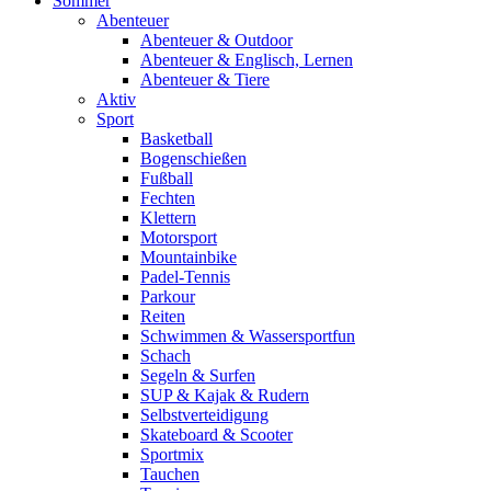
Sommer
Abenteuer
Abenteuer & Outdoor
Abenteuer & Englisch, Lernen
Abenteuer & Tiere
Aktiv
Sport
Basketball
Bogenschießen
Fußball
Fechten
Klettern
Motorsport
Mountainbike
Padel-Tennis
Parkour
Reiten
Schwimmen & Wassersportfun
Schach
Segeln & Surfen
SUP & Kajak & Rudern
Selbstverteidigung
Skateboard & Scooter
Sportmix
Tauchen