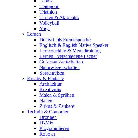
Tennis
Trampolin
Triathlon
Turnen & Akrobatik
Volleyball
Yoga
Lernen
Deutsch als Fremdsprache
Englisch & English Native Speaker
Lerncoaching & Mentaltraining
Lernen - verschiedene Fächer
Geisteswissenschaften
Naturwissenschaften
Sprachreisen
Kreativ & Fantasie
Architektur
Kreativmix
Malen & Sprühen
Nähen
Zirkus & Zauberei
Technik & Computer
Drohnen
IT-Mix
Programmieren
Roboter