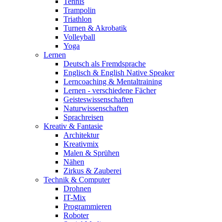
Tennis
Trampolin
Triathlon
Turnen & Akrobatik
Volleyball
Yoga
Lernen
Deutsch als Fremdsprache
Englisch & English Native Speaker
Lerncoaching & Mentaltraining
Lernen - verschiedene Fächer
Geisteswissenschaften
Naturwissenschaften
Sprachreisen
Kreativ & Fantasie
Architektur
Kreativmix
Malen & Sprühen
Nähen
Zirkus & Zauberei
Technik & Computer
Drohnen
IT-Mix
Programmieren
Roboter