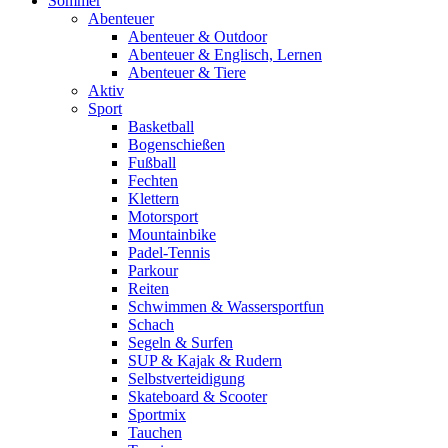
Sommer
Abenteuer
Abenteuer & Outdoor
Abenteuer & Englisch, Lernen
Abenteuer & Tiere
Aktiv
Sport
Basketball
Bogenschießen
Fußball
Fechten
Klettern
Motorsport
Mountainbike
Padel-Tennis
Parkour
Reiten
Schwimmen & Wassersportfun
Schach
Segeln & Surfen
SUP & Kajak & Rudern
Selbstverteidigung
Skateboard & Scooter
Sportmix
Tauchen