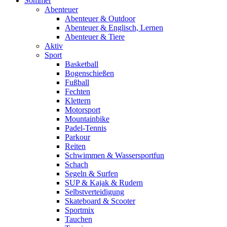
Sommer
Abenteuer
Abenteuer & Outdoor
Abenteuer & Englisch, Lernen
Abenteuer & Tiere
Aktiv
Sport
Basketball
Bogenschießen
Fußball
Fechten
Klettern
Motorsport
Mountainbike
Padel-Tennis
Parkour
Reiten
Schwimmen & Wassersportfun
Schach
Segeln & Surfen
SUP & Kajak & Rudern
Selbstverteidigung
Skateboard & Scooter
Sportmix
Tauchen