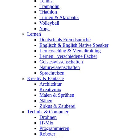
Tennis
Trampolin
Triathlon
Turnen & Akrobatik
Volleyball
Yoga
Lernen
Deutsch als Fremdsprache
Englisch & English Native Speaker
Lerncoaching & Mentaltraining
Lernen - verschiedene Fächer
Geisteswissenschaften
Naturwissenschaften
Sprachreisen
Kreativ & Fantasie
Architektur
Kreativmix
Malen & Sprühen
Nähen
Zirkus & Zauberei
Technik & Computer
Drohnen
IT-Mix
Programmieren
Roboter