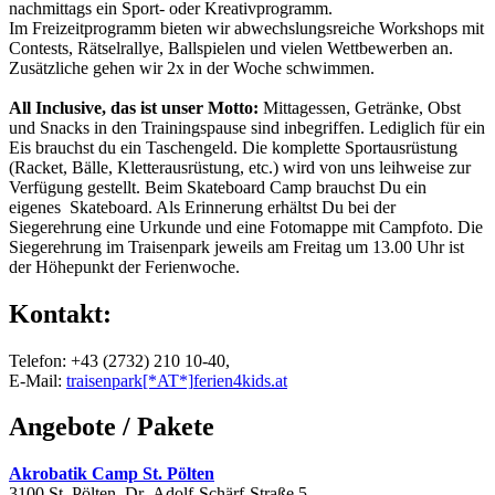
nachmittags ein Sport- oder Kreativprogramm.
Im Freizeitprogramm bieten wir abwechslungsreiche Workshops mit
Contests, Rätselrallye, Ballspielen und vielen Wettbewerben an.
Zusätzliche gehen wir 2x in der Woche schwimmen.
All Inclusive, das ist unser Motto:
Mittagessen, Getränke, Obst
und Snacks in den Trainingspause sind inbegriffen. Lediglich für ein
Eis brauchst du ein Taschengeld. Die komplette Sportausrüstung
(Racket, Bälle, Kletterausrüstung, etc.) wird von uns leihweise zur
Verfügung gestellt. Beim Skateboard Camp brauchst Du ein
eigenes Skateboard. Als Erinnerung erhältst Du bei der
Siegerehrung eine Urkunde und eine Fotomappe mit Campfoto. Die
Siegerehrung im Traisenpark jeweils am Freitag um 13.00 Uhr ist
der Höhepunkt der Ferienwoche.
Kontakt:
Telefon: +43 (2732) 210 10-40,
E-Mail:
traisenpark
[*AT*]
ferien4kids.at
Angebote / Pakete
Akrobatik Camp St. Pölten
3100 St. Pölten, Dr.-Adolf-Schärf-Straße 5