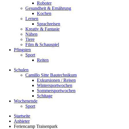
Roboter
Gesundheit & Ernährung
Kochen
Lernen
Sprachreisen
Kreativ & Fantasie
Nähen
Tiere
Film & Schauspiel
Pfingsten
Sport
Reiten
Schulen
Camillo Sitte Bautechnikum
Exkursionen / Reisen
Wintersportwochen
Sommersportwochen
Schitage
Wochenende
Sport
Startseite
Anbieter
Feriencamp Traisenpark