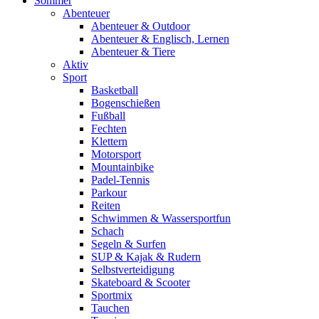
Sommer
Abenteuer
Abenteuer & Outdoor
Abenteuer & Englisch, Lernen
Abenteuer & Tiere
Aktiv
Sport
Basketball
Bogenschießen
Fußball
Fechten
Klettern
Motorsport
Mountainbike
Padel-Tennis
Parkour
Reiten
Schwimmen & Wassersportfun
Schach
Segeln & Surfen
SUP & Kajak & Rudern
Selbstverteidigung
Skateboard & Scooter
Sportmix
Tauchen