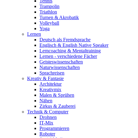
Tennis
Trampolin
Triathlon
Turnen & Akrobatik
Volleyball
Yoga
Lernen
Deutsch als Fremdsprache
Englisch & English Native Speaker
Lerncoaching & Mentaltraining
Lernen - verschiedene Fächer
Geisteswissenschaften
Naturwissenschaften
Sprachreisen
Kreativ & Fantasie
Architektur
Kreativmix
Malen & Sprühen
Nähen
Zirkus & Zauberei
Technik & Computer
Drohnen
IT-Mix
Programmieren
Roboter