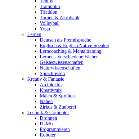
Tennis
Trampolin
Triathlon
Turnen & Akrobatik
Volleyball
Yoga
Lernen
Deutsch als Fremdsprache
Englisch & English Native Speaker
Lerncoaching & Mentaltraining
Lernen - verschiedene Fächer
Geisteswissenschaften
Naturwissenschaften
Sprachreisen
Kreativ & Fantasie
Architektur
Kreativmix
Malen & Sprühen
Nähen
Zirkus & Zauberei
Technik & Computer
Drohnen
IT-Mix
Programmieren
Roboter