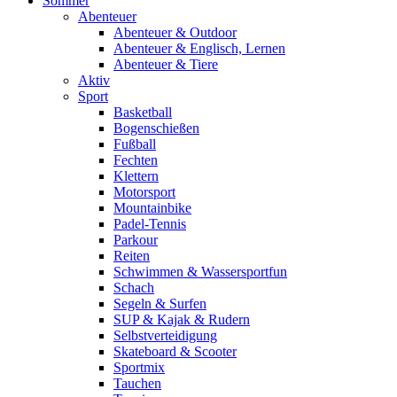
Sommer
Abenteuer
Abenteuer & Outdoor
Abenteuer & Englisch, Lernen
Abenteuer & Tiere
Aktiv
Sport
Basketball
Bogenschießen
Fußball
Fechten
Klettern
Motorsport
Mountainbike
Padel-Tennis
Parkour
Reiten
Schwimmen & Wassersportfun
Schach
Segeln & Surfen
SUP & Kajak & Rudern
Selbstverteidigung
Skateboard & Scooter
Sportmix
Tauchen