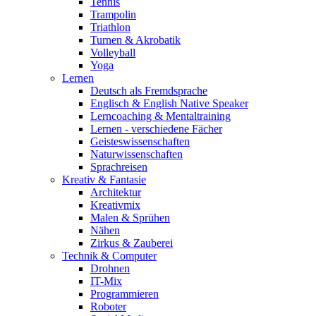
Tennis
Trampolin
Triathlon
Turnen & Akrobatik
Volleyball
Yoga
Lernen
Deutsch als Fremdsprache
Englisch & English Native Speaker
Lerncoaching & Mentaltraining
Lernen - verschiedene Fächer
Geisteswissenschaften
Naturwissenschaften
Sprachreisen
Kreativ & Fantasie
Architektur
Kreativmix
Malen & Sprühen
Nähen
Zirkus & Zauberei
Technik & Computer
Drohnen
IT-Mix
Programmieren
Roboter