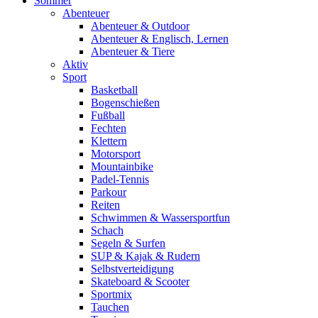
Sommer
Abenteuer
Abenteuer & Outdoor
Abenteuer & Englisch, Lernen
Abenteuer & Tiere
Aktiv
Sport
Basketball
Bogenschießen
Fußball
Fechten
Klettern
Motorsport
Mountainbike
Padel-Tennis
Parkour
Reiten
Schwimmen & Wassersportfun
Schach
Segeln & Surfen
SUP & Kajak & Rudern
Selbstverteidigung
Skateboard & Scooter
Sportmix
Tauchen