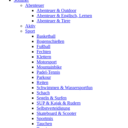
Sommer
Abenteuer
Abenteuer & Outdoor
Abenteuer & Englisch, Lernen
Abenteuer & Tiere
Aktiv
Sport
Basketball
Bogenschießen
Fußball
Fechten
Klettern
Motorsport
Mountainbike
Padel-Tennis
Parkour
Reiten
Schwimmen & Wassersportfun
Schach
Segeln & Surfen
SUP & Kajak & Rudern
Selbstverteidigung
Skateboard & Scooter
Sportmix
Tauchen