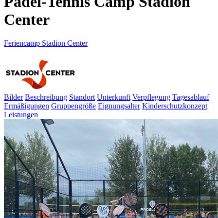
Padel-Tennis Camp Stadion
Center
Feriencamp Stadion Center
Bilder
Beschreibung
Standort
Unterkunft
Verpflegung
Tagesablauf
Ermäßigungen
Gruppengröße
Eignungsalter
Kinderschutzkonzept
Leistungen