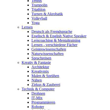
Tennis
Trampolin
Triathlon
Turnen & Akrobatik
Volleyball
Yoga
Lernen
Deutsch als Fremdsprache
Englisch & English Native Speaker
Lerncoaching & Mentaltraining
Lernen - verschiedene Fächer
Geisteswissenschaften
Naturwissenschaften
Sprachreisen
Kreativ & Fantasie
Architektur
Kreativmix
Malen & Sprühen
Nähen
Zirkus & Zauberei
Technik & Computer
Drohnen
IT-Mix
Programmieren
Roboter