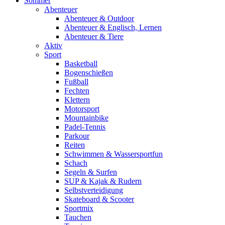
Sommer
Abenteuer
Abenteuer & Outdoor
Abenteuer & Englisch, Lernen
Abenteuer & Tiere
Aktiv
Sport
Basketball
Bogenschießen
Fußball
Fechten
Klettern
Motorsport
Mountainbike
Padel-Tennis
Parkour
Reiten
Schwimmen & Wassersportfun
Schach
Segeln & Surfen
SUP & Kajak & Rudern
Selbstverteidigung
Skateboard & Scooter
Sportmix
Tauchen