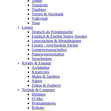
Tennis
Trampolin
Triathlon
Turnen & Akrobatik
Volleyball
Yoga
Lernen
Deutsch als Fremdsprache
Englisch & English Native Speaker
Lerncoaching & Mentaltraining
Lernen - verschiedene Fächer
Geisteswissenschaften
Naturwissenschaften
Sprachreisen
Kreativ & Fantasie
Architektur
Kreativmix
Malen & Sprühen
Nähen
Zirkus & Zauberei
Technik & Computer
Drohnen
IT-Mix
Programmieren
Roboter