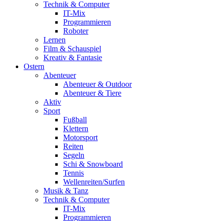
Technik & Computer
IT-Mix
Programmieren
Roboter
Lernen
Film & Schauspiel
Kreativ & Fantasie
Ostern
Abenteuer
Abenteuer & Outdoor
Abenteuer & Tiere
Aktiv
Sport
Fußball
Klettern
Motorsport
Reiten
Segeln
Schi & Snowboard
Tennis
Wellenreiten/Surfen
Musik & Tanz
Technik & Computer
IT-Mix
Programmieren