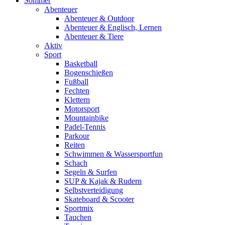
Sommer
Abenteuer
Abenteuer & Outdoor
Abenteuer & Englisch, Lernen
Abenteuer & Tiere
Aktiv
Sport
Basketball
Bogenschießen
Fußball
Fechten
Klettern
Motorsport
Mountainbike
Padel-Tennis
Parkour
Reiten
Schwimmen & Wassersportfun
Schach
Segeln & Surfen
SUP & Kajak & Rudern
Selbstverteidigung
Skateboard & Scooter
Sportmix
Tauchen