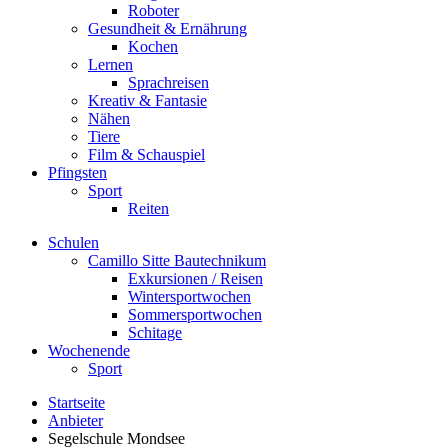
Roboter
Gesundheit & Ernährung
Kochen
Lernen
Sprachreisen
Kreativ & Fantasie
Nähen
Tiere
Film & Schauspiel
Pfingsten
Sport
Reiten
Schulen
Camillo Sitte Bautechnikum
Exkursionen / Reisen
Wintersportwochen
Sommersportwochen
Schitage
Wochenende
Sport
Startseite
Anbieter
Segelschule Mondsee