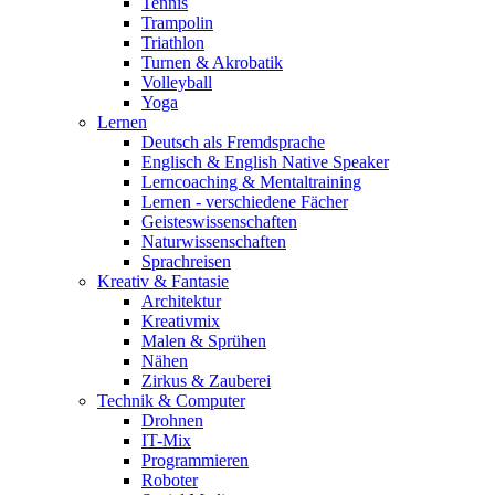
Tennis
Trampolin
Triathlon
Turnen & Akrobatik
Volleyball
Yoga
Lernen
Deutsch als Fremdsprache
Englisch & English Native Speaker
Lerncoaching & Mentaltraining
Lernen - verschiedene Fächer
Geisteswissenschaften
Naturwissenschaften
Sprachreisen
Kreativ & Fantasie
Architektur
Kreativmix
Malen & Sprühen
Nähen
Zirkus & Zauberei
Technik & Computer
Drohnen
IT-Mix
Programmieren
Roboter