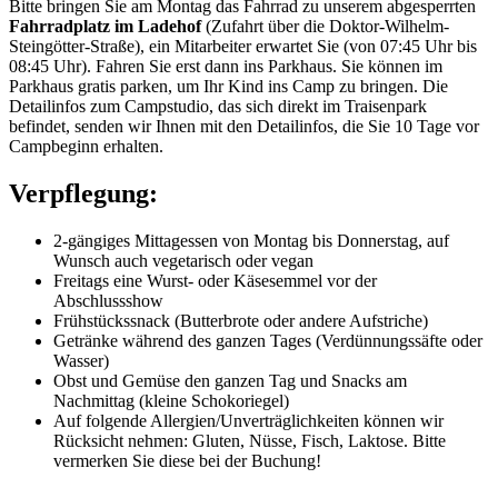
Bitte bringen Sie am Montag das Fahrrad zu unserem abgesperrten
Fahrradplatz im Ladehof
(Zufahrt über die Doktor-Wilhelm-
Steingötter-Straße), ein Mitarbeiter erwartet Sie (von 07:45 Uhr bis
08:45 Uhr). Fahren Sie erst dann ins Parkhaus. Sie können im
Parkhaus gratis parken, um Ihr Kind ins Camp zu bringen. Die
Detailinfos zum Campstudio, das sich direkt im Traisenpark
befindet, senden wir Ihnen mit den Detailinfos, die Sie 10 Tage vor
Campbeginn erhalten.
Verpflegung:
2-gängiges Mittagessen von Montag bis Donnerstag, auf
Wunsch auch vegetarisch oder vegan
Freitags eine Wurst- oder Käsesemmel vor der
Abschlussshow
Frühstückssnack (Butterbrote oder andere Aufstriche)
Getränke während des ganzen Tages (Verdünnungssäfte oder
Wasser)
Obst und Gemüse den ganzen Tag und Snacks am
Nachmittag (kleine Schokoriegel)
Auf folgende Allergien/Unverträglichkeiten können wir
Rücksicht nehmen: Gluten, Nüsse, Fisch, Laktose. Bitte
vermerken Sie diese bei der Buchung!