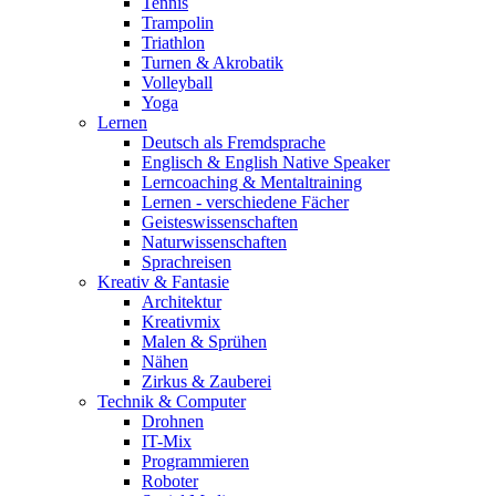
Tennis
Trampolin
Triathlon
Turnen & Akrobatik
Volleyball
Yoga
Lernen
Deutsch als Fremdsprache
Englisch & English Native Speaker
Lerncoaching & Mentaltraining
Lernen - verschiedene Fächer
Geisteswissenschaften
Naturwissenschaften
Sprachreisen
Kreativ & Fantasie
Architektur
Kreativmix
Malen & Sprühen
Nähen
Zirkus & Zauberei
Technik & Computer
Drohnen
IT-Mix
Programmieren
Roboter