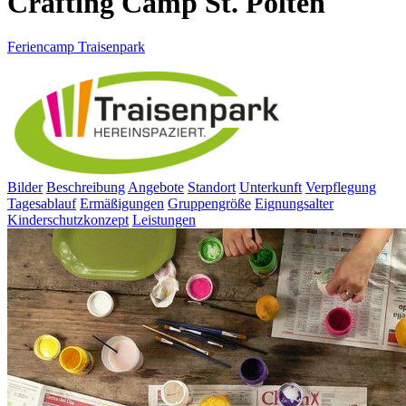
Crafting Camp St. Pölten
Feriencamp Traisenpark
Bilder
Beschreibung
Angebote
Standort
Unterkunft
Verpflegung
Tagesablauf
Ermäßigungen
Gruppengröße
Eignungsalter
Kinderschutzkonzept
Leistungen