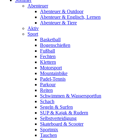
Sommer
Abenteuer
Abenteuer & Outdoor
Abenteuer & Englisch, Lernen
Abenteuer & Tiere
Aktiv
Sport
Basketball
Bogenschießen
Fußball
Fechten
Klettern
Motorsport
Mountainbike
Padel-Tennis
Parkour
Reiten
Schwimmen & Wassersportfun
Schach
Segeln & Surfen
SUP & Kajak & Rudern
Selbstverteidigung
Skateboard & Scooter
Sportmix
Tauchen