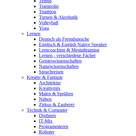
Tennis
Trampolin
Triathlon
Turnen & Akrobatik
Volleyball
Yoga
Lernen
Deutsch als Fremdsprache
Englisch & English Native Speaker
Lerncoaching & Mentaltraining
Lernen - verschiedene Fächer
Geisteswissenschaften
Naturwissenschaften
Sprachreisen
Kreativ & Fantasie
Architektur
Kreativmix
Malen & Sprühen
Nähen
Zirkus & Zauberei
Technik & Computer
Drohnen
IT-Mix
Programmieren
Roboter