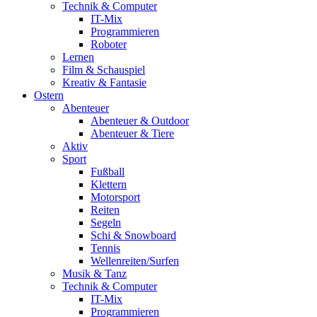
Technik & Computer
IT-Mix
Programmieren
Roboter
Lernen
Film & Schauspiel
Kreativ & Fantasie
Ostern
Abenteuer
Abenteuer & Outdoor
Abenteuer & Tiere
Aktiv
Sport
Fußball
Klettern
Motorsport
Reiten
Segeln
Schi & Snowboard
Tennis
Wellenreiten/Surfen
Musik & Tanz
Technik & Computer
IT-Mix
Programmieren