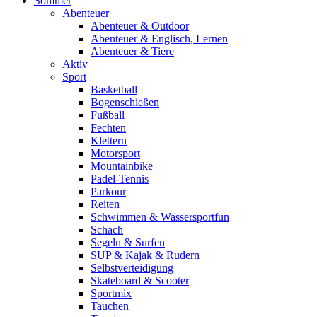
Sommer
Abenteuer
Abenteuer & Outdoor
Abenteuer & Englisch, Lernen
Abenteuer & Tiere
Aktiv
Sport
Basketball
Bogenschießen
Fußball
Fechten
Klettern
Motorsport
Mountainbike
Padel-Tennis
Parkour
Reiten
Schwimmen & Wassersportfun
Schach
Segeln & Surfen
SUP & Kajak & Rudern
Selbstverteidigung
Skateboard & Scooter
Sportmix
Tauchen