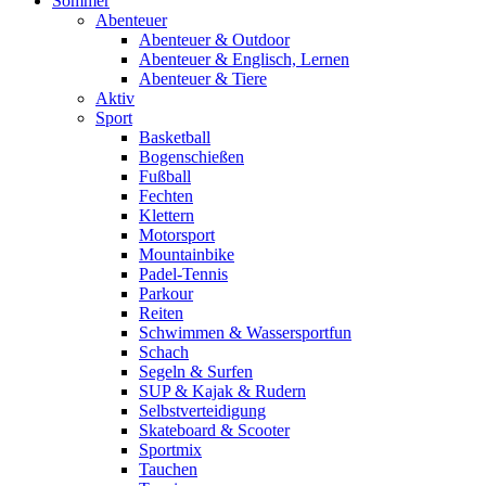
Sommer
Abenteuer
Abenteuer & Outdoor
Abenteuer & Englisch, Lernen
Abenteuer & Tiere
Aktiv
Sport
Basketball
Bogenschießen
Fußball
Fechten
Klettern
Motorsport
Mountainbike
Padel-Tennis
Parkour
Reiten
Schwimmen & Wassersportfun
Schach
Segeln & Surfen
SUP & Kajak & Rudern
Selbstverteidigung
Skateboard & Scooter
Sportmix
Tauchen