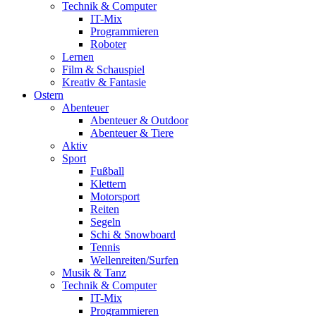
Technik & Computer
IT-Mix
Programmieren
Roboter
Lernen
Film & Schauspiel
Kreativ & Fantasie
Ostern
Abenteuer
Abenteuer & Outdoor
Abenteuer & Tiere
Aktiv
Sport
Fußball
Klettern
Motorsport
Reiten
Segeln
Schi & Snowboard
Tennis
Wellenreiten/Surfen
Musik & Tanz
Technik & Computer
IT-Mix
Programmieren