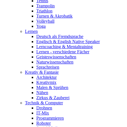
Tennis
Trampolin
Triathlon
Turnen & Akrobatik
Volleyball
Yoga
Lernen
Deutsch als Fremdsprache
Englisch & English Native Speaker
Lerncoaching & Mentaltraining
Lernen - verschiedene Fächer
Geisteswissenschaften
Naturwissenschaften
Sprachreisen
Kreativ & Fantasie
Architektur
Kreativmix
Malen & Sprühen
Nähen
Zirkus & Zauberei
Technik & Computer
Drohnen
IT-Mix
Programmieren
Roboter