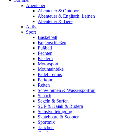
Sommer
Abenteuer
Abenteuer & Outdoor
Abenteuer & Englisch, Lernen
Abenteuer & Tiere
Aktiv
Sport
Basketball
Bogenschießen
Fußball
Fechten
Klettern
Motorsport
Mountainbike
Padel-Tennis
Parkour
Reiten
Schwimmen & Wassersportfun
Schach
Segeln & Surfen
SUP & Kajak & Rudern
Selbstverteidigung
Skateboard & Scooter
Sportmix
Tauchen