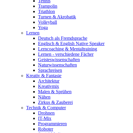
Tennis
Trampolin
Triathlon
Turnen & Akrobatik
Volleyball
Yoga
Lernen
Deutsch als Fremdsprache
Englisch & English Native Speaker
Lerncoaching & Mentaltraining
Lernen - verschiedene Fächer
Geisteswissenschaften
Naturwissenschaften
Sprachreisen
Kreativ & Fantasie
Architektur
Kreativmix
Malen & Sprühen
Nähen
Zirkus & Zauberei
Technik & Computer
Drohnen
IT-Mix
Programmieren
Roboter