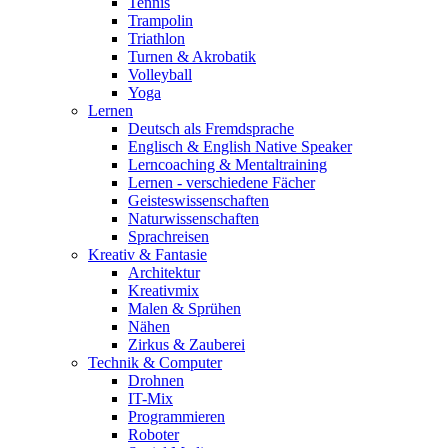
Tennis
Trampolin
Triathlon
Turnen & Akrobatik
Volleyball
Yoga
Lernen
Deutsch als Fremdsprache
Englisch & English Native Speaker
Lerncoaching & Mentaltraining
Lernen - verschiedene Fächer
Geisteswissenschaften
Naturwissenschaften
Sprachreisen
Kreativ & Fantasie
Architektur
Kreativmix
Malen & Sprühen
Nähen
Zirkus & Zauberei
Technik & Computer
Drohnen
IT-Mix
Programmieren
Roboter