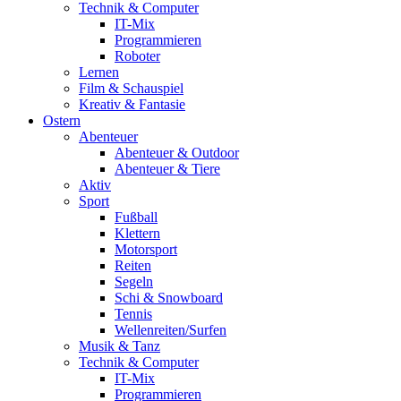
Technik & Computer
IT-Mix
Programmieren
Roboter
Lernen
Film & Schauspiel
Kreativ & Fantasie
Ostern
Abenteuer
Abenteuer & Outdoor
Abenteuer & Tiere
Aktiv
Sport
Fußball
Klettern
Motorsport
Reiten
Segeln
Schi & Snowboard
Tennis
Wellenreiten/Surfen
Musik & Tanz
Technik & Computer
IT-Mix
Programmieren