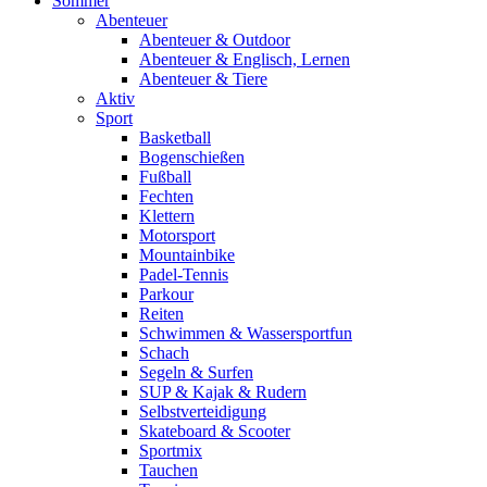
Sommer
Abenteuer
Abenteuer & Outdoor
Abenteuer & Englisch, Lernen
Abenteuer & Tiere
Aktiv
Sport
Basketball
Bogenschießen
Fußball
Fechten
Klettern
Motorsport
Mountainbike
Padel-Tennis
Parkour
Reiten
Schwimmen & Wassersportfun
Schach
Segeln & Surfen
SUP & Kajak & Rudern
Selbstverteidigung
Skateboard & Scooter
Sportmix
Tauchen