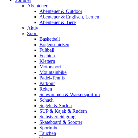
Sommer
Abenteuer
Abenteuer & Outdoor
Abenteuer & Englisch, Lernen
Abenteuer & Tiere
Aktiv
Sport
Basketball
Bogenschießen
Fußball
Fechten
Klettern
Motorsport
Mountainbike
Padel-Tennis
Parkour
Reiten
Schwimmen & Wassersportfun
Schach
Segeln & Surfen
SUP & Kajak & Rudern
Selbstverteidigung
Skateboard & Scooter
Sportmix
Tauchen