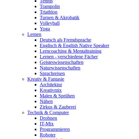
Tennis
Trampolin
Triathlon
Turnen & Akrobatik
Volleyball
Yoga
Lernen
Deutsch als Fremdsprache
Englisch & English Native Speaker
Lerncoaching & Mentaltraining
Lernen - verschiedene Fächer
Geisteswissenschaften
Naturwissenschaften
Sprachreisen
Kreativ & Fantasie
Architektur
Kreativmix
Malen & Sprühen
Nähen
Zirkus & Zauberei
Technik & Computer
Drohnen
IT-Mix
Programmieren
Roboter