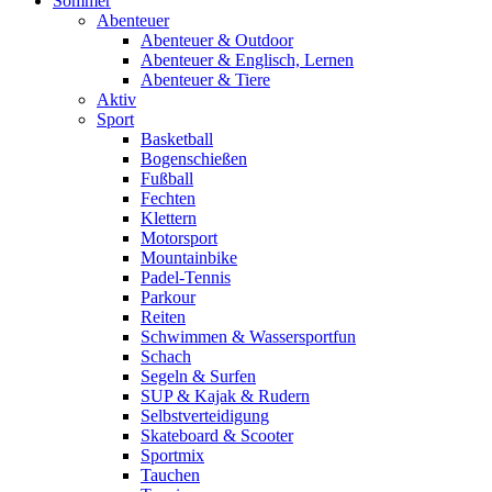
Sommer
Abenteuer
Abenteuer & Outdoor
Abenteuer & Englisch, Lernen
Abenteuer & Tiere
Aktiv
Sport
Basketball
Bogenschießen
Fußball
Fechten
Klettern
Motorsport
Mountainbike
Padel-Tennis
Parkour
Reiten
Schwimmen & Wassersportfun
Schach
Segeln & Surfen
SUP & Kajak & Rudern
Selbstverteidigung
Skateboard & Scooter
Sportmix
Tauchen