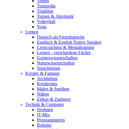
Tennis
Trampolin
Triathlon
Turnen & Akrobatik
Volleyball
Yoga
Lernen
Deutsch als Fremdsprache
Englisch & English Native Speaker
Lerncoaching & Mentaltraining
Lernen - verschiedene Fächer
Geisteswissenschaften
Naturwissenschaften
Sprachreisen
Kreativ & Fantasie
Architektur
Kreativmix
Malen & Sprühen
Nähen
Zirkus & Zauberei
Technik & Computer
Drohnen
IT-Mix
Programmieren
Roboter