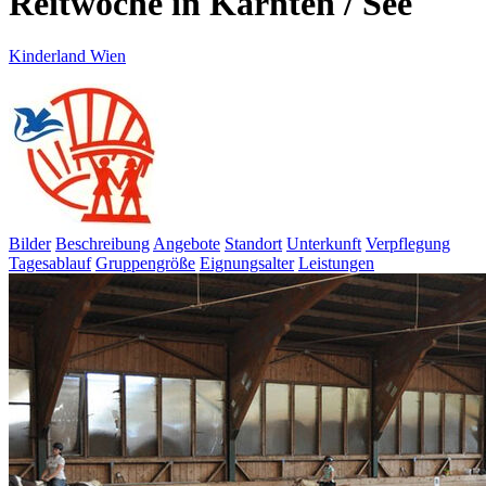
Reitwoche in Kärnten / See
Kinderland Wien
Bilder
Beschreibung
Angebote
Standort
Unterkunft
Verpflegung
Tagesablauf
Gruppengröße
Eignungsalter
Leistungen