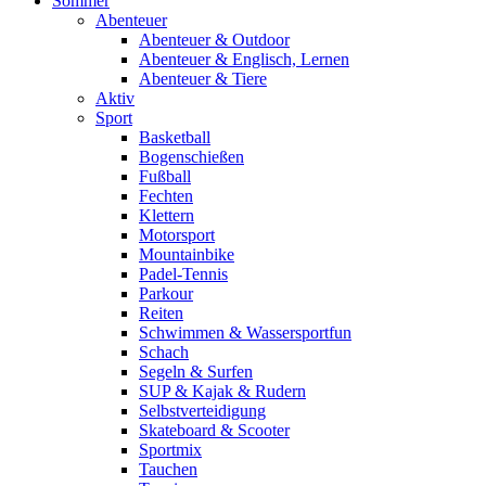
Sommer
Abenteuer
Abenteuer & Outdoor
Abenteuer & Englisch, Lernen
Abenteuer & Tiere
Aktiv
Sport
Basketball
Bogenschießen
Fußball
Fechten
Klettern
Motorsport
Mountainbike
Padel-Tennis
Parkour
Reiten
Schwimmen & Wassersportfun
Schach
Segeln & Surfen
SUP & Kajak & Rudern
Selbstverteidigung
Skateboard & Scooter
Sportmix
Tauchen