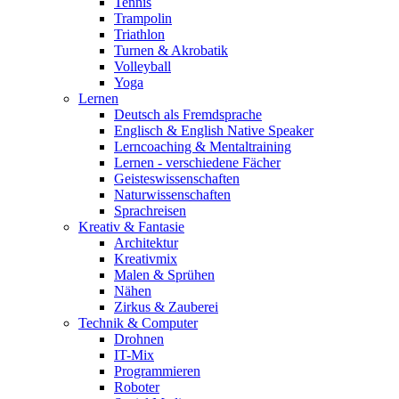
Tennis
Trampolin
Triathlon
Turnen & Akrobatik
Volleyball
Yoga
Lernen
Deutsch als Fremdsprache
Englisch & English Native Speaker
Lerncoaching & Mentaltraining
Lernen - verschiedene Fächer
Geisteswissenschaften
Naturwissenschaften
Sprachreisen
Kreativ & Fantasie
Architektur
Kreativmix
Malen & Sprühen
Nähen
Zirkus & Zauberei
Technik & Computer
Drohnen
IT-Mix
Programmieren
Roboter