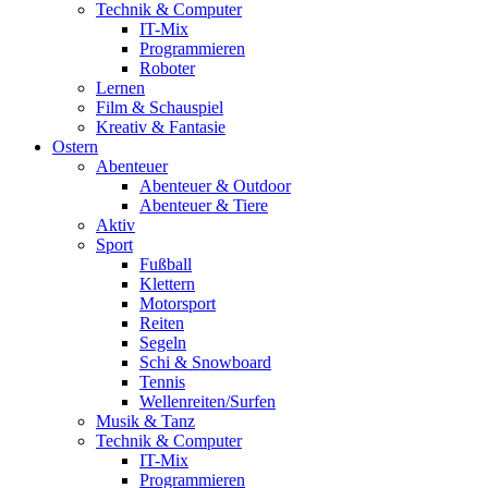
Technik & Computer
IT-Mix
Programmieren
Roboter
Lernen
Film & Schauspiel
Kreativ & Fantasie
Ostern
Abenteuer
Abenteuer & Outdoor
Abenteuer & Tiere
Aktiv
Sport
Fußball
Klettern
Motorsport
Reiten
Segeln
Schi & Snowboard
Tennis
Wellenreiten/Surfen
Musik & Tanz
Technik & Computer
IT-Mix
Programmieren