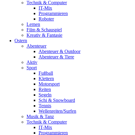
Technik & Computer
IT-Mix
Programmieren
Roboter
Lernen
Film & Schauspiel
Kreativ & Fantasie
Ostern
Abenteuer
Abenteuer & Outdoor
Abenteuer & Tiere
Aktiv
Sport
Fußball
Klettern
Motorsport
Reiten
Segeln
Schi & Snowboard
Tennis
Wellenreiten/Surfen
Musik & Tanz
Technik & Computer
IT-Mix
Programmieren