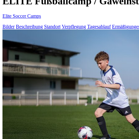
ELITE Fußballcamp / Gaweinst
Elite Soccer Camps
Bilder
Beschreibung
Standort
Verpflegung
Tagesablauf
Ermäßigunge