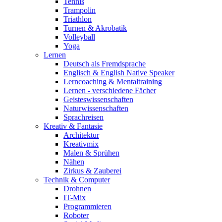
Tennis
Trampolin
Triathlon
Turnen & Akrobatik
Volleyball
Yoga
Lernen
Deutsch als Fremdsprache
Englisch & English Native Speaker
Lerncoaching & Mentaltraining
Lernen - verschiedene Fächer
Geisteswissenschaften
Naturwissenschaften
Sprachreisen
Kreativ & Fantasie
Architektur
Kreativmix
Malen & Sprühen
Nähen
Zirkus & Zauberei
Technik & Computer
Drohnen
IT-Mix
Programmieren
Roboter