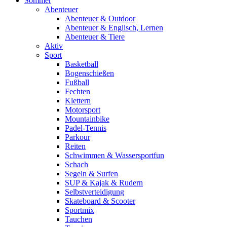
Sommer
Abenteuer
Abenteuer & Outdoor
Abenteuer & Englisch, Lernen
Abenteuer & Tiere
Aktiv
Sport
Basketball
Bogenschießen
Fußball
Fechten
Klettern
Motorsport
Mountainbike
Padel-Tennis
Parkour
Reiten
Schwimmen & Wassersportfun
Schach
Segeln & Surfen
SUP & Kajak & Rudern
Selbstverteidigung
Skateboard & Scooter
Sportmix
Tauchen