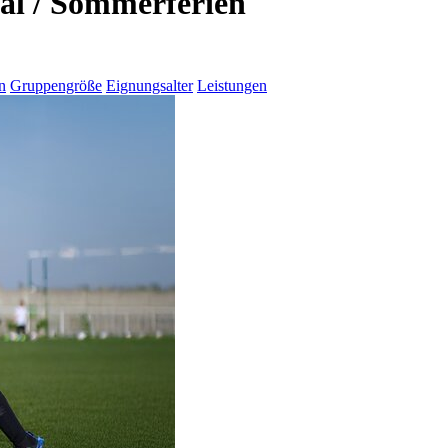
al / Sommerferien
n
Gruppengröße
Eignungsalter
Leistungen