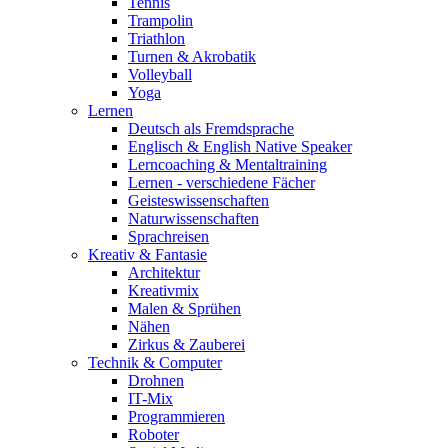
Tennis
Trampolin
Triathlon
Turnen & Akrobatik
Volleyball
Yoga
Lernen
Deutsch als Fremdsprache
Englisch & English Native Speaker
Lerncoaching & Mentaltraining
Lernen - verschiedene Fächer
Geisteswissenschaften
Naturwissenschaften
Sprachreisen
Kreativ & Fantasie
Architektur
Kreativmix
Malen & Sprühen
Nähen
Zirkus & Zauberei
Technik & Computer
Drohnen
IT-Mix
Programmieren
Roboter