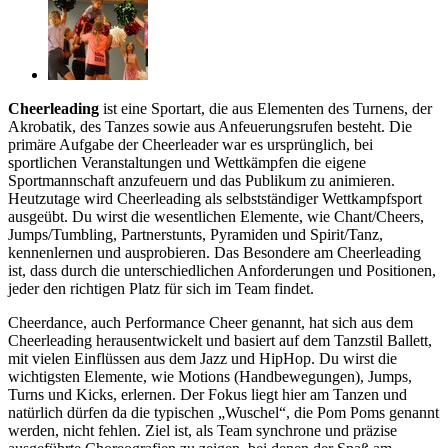
Cheerleading
ist eine Sportart, die aus Elementen des Turnens, der
Akrobatik, des Tanzes sowie aus Anfeuerungsrufen besteht. Die
primäre Aufgabe der Cheerleader war es ursprünglich, bei
sportlichen Veranstaltungen und Wettkämpfen die eigene
Sportmannschaft anzufeuern und das Publikum zu animieren.
Heutzutage wird Cheerleading als selbstständiger Wettkampfsport
ausgeübt. Du wirst die wesentlichen Elemente, wie Chant/Cheers,
Jumps/Tumbling, Partnerstunts, Pyramiden und Spirit/Tanz,
kennenlernen und ausprobieren. Das Besondere am Cheerleading
ist, dass durch die unterschiedlichen Anforderungen und Positionen,
jeder den richtigen Platz für sich im Team findet.
Cheerdance, auch Performance Cheer genannt, hat sich aus dem
Cheerleading herausentwickelt und basiert auf dem Tanzstil Ballett,
mit vielen Einflüssen aus dem Jazz und HipHop. Du wirst die
wichtigsten Elemente, wie Motions (Handbewegungen), Jumps,
Turns und Kicks, erlernen. Der Fokus liegt hier am Tanzen und
natürlich dürfen da die typischen „Wuschel“, die Pom Poms genannt
werden, nicht fehlen. Ziel ist, als Team synchrone und präzise