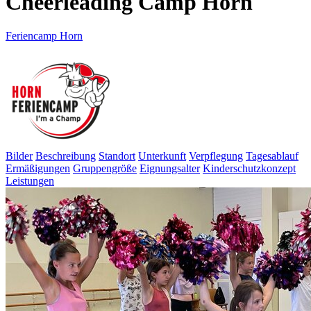
Cheerleading Camp Horn
Feriencamp Horn
Bilder
Beschreibung
Standort
Unterkunft
Verpflegung
Tagesablauf
Ermäßigungen
Gruppengröße
Eignungsalter
Kinderschutzkonzept
Leistungen