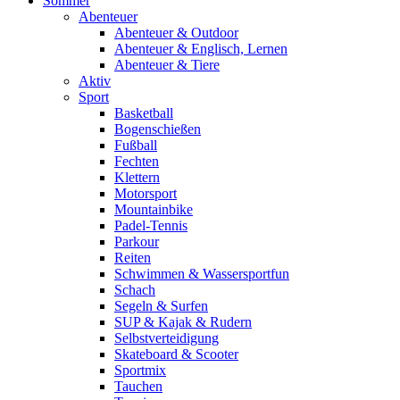
Sommer
Abenteuer
Abenteuer & Outdoor
Abenteuer & Englisch, Lernen
Abenteuer & Tiere
Aktiv
Sport
Basketball
Bogenschießen
Fußball
Fechten
Klettern
Motorsport
Mountainbike
Padel-Tennis
Parkour
Reiten
Schwimmen & Wassersportfun
Schach
Segeln & Surfen
SUP & Kajak & Rudern
Selbstverteidigung
Skateboard & Scooter
Sportmix
Tauchen