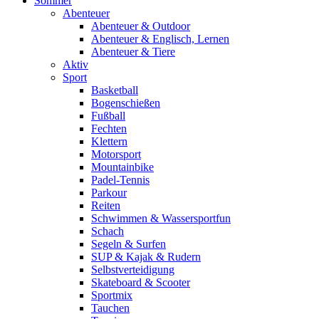
Sommer
Abenteuer
Abenteuer & Outdoor
Abenteuer & Englisch, Lernen
Abenteuer & Tiere
Aktiv
Sport
Basketball
Bogenschießen
Fußball
Fechten
Klettern
Motorsport
Mountainbike
Padel-Tennis
Parkour
Reiten
Schwimmen & Wassersportfun
Schach
Segeln & Surfen
SUP & Kajak & Rudern
Selbstverteidigung
Skateboard & Scooter
Sportmix
Tauchen