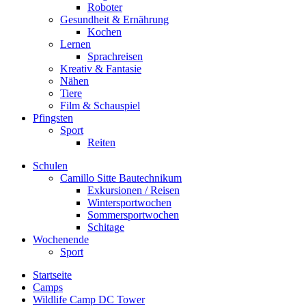
Roboter
Gesundheit & Ernährung
Kochen
Lernen
Sprachreisen
Kreativ & Fantasie
Nähen
Tiere
Film & Schauspiel
Pfingsten
Sport
Reiten
Schulen
Camillo Sitte Bautechnikum
Exkursionen / Reisen
Wintersportwochen
Sommersportwochen
Schitage
Wochenende
Sport
Startseite
Camps
Wildlife Camp DC Tower