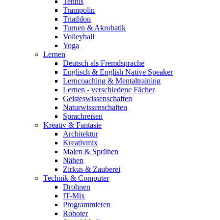
Tennis
Trampolin
Triathlon
Turnen & Akrobatik
Volleyball
Yoga
Lernen
Deutsch als Fremdsprache
Englisch & English Native Speaker
Lerncoaching & Mentaltraining
Lernen - verschiedene Fächer
Geisteswissenschaften
Naturwissenschaften
Sprachreisen
Kreativ & Fantasie
Architektur
Kreativmix
Malen & Sprühen
Nähen
Zirkus & Zauberei
Technik & Computer
Drohnen
IT-Mix
Programmieren
Roboter