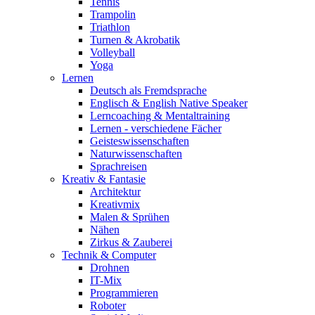
Tennis
Trampolin
Triathlon
Turnen & Akrobatik
Volleyball
Yoga
Lernen
Deutsch als Fremdsprache
Englisch & English Native Speaker
Lerncoaching & Mentaltraining
Lernen - verschiedene Fächer
Geisteswissenschaften
Naturwissenschaften
Sprachreisen
Kreativ & Fantasie
Architektur
Kreativmix
Malen & Sprühen
Nähen
Zirkus & Zauberei
Technik & Computer
Drohnen
IT-Mix
Programmieren
Roboter