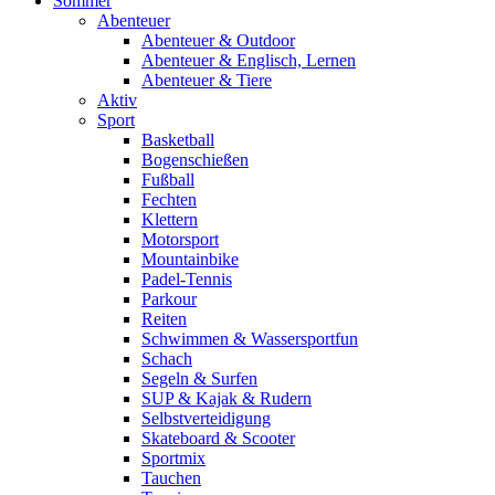
Sommer
Abenteuer
Abenteuer & Outdoor
Abenteuer & Englisch, Lernen
Abenteuer & Tiere
Aktiv
Sport
Basketball
Bogenschießen
Fußball
Fechten
Klettern
Motorsport
Mountainbike
Padel-Tennis
Parkour
Reiten
Schwimmen & Wassersportfun
Schach
Segeln & Surfen
SUP & Kajak & Rudern
Selbstverteidigung
Skateboard & Scooter
Sportmix
Tauchen