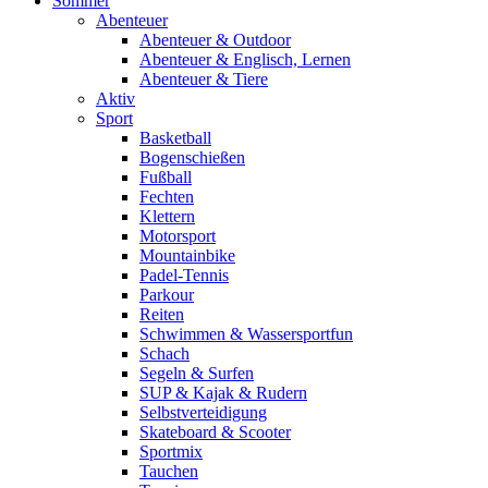
Sommer
Abenteuer
Abenteuer & Outdoor
Abenteuer & Englisch, Lernen
Abenteuer & Tiere
Aktiv
Sport
Basketball
Bogenschießen
Fußball
Fechten
Klettern
Motorsport
Mountainbike
Padel-Tennis
Parkour
Reiten
Schwimmen & Wassersportfun
Schach
Segeln & Surfen
SUP & Kajak & Rudern
Selbstverteidigung
Skateboard & Scooter
Sportmix
Tauchen