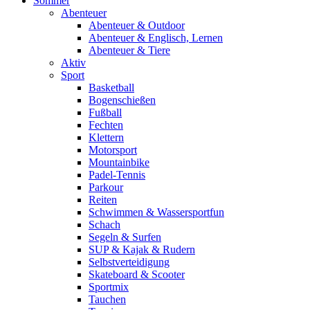
Sommer
Abenteuer
Abenteuer & Outdoor
Abenteuer & Englisch, Lernen
Abenteuer & Tiere
Aktiv
Sport
Basketball
Bogenschießen
Fußball
Fechten
Klettern
Motorsport
Mountainbike
Padel-Tennis
Parkour
Reiten
Schwimmen & Wassersportfun
Schach
Segeln & Surfen
SUP & Kajak & Rudern
Selbstverteidigung
Skateboard & Scooter
Sportmix
Tauchen