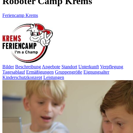
Roboter Camp Krems
Feriencamp Krems
Bilder
Beschreibung
Angebote
Standort
Unterkunft
Verpflegung
Tagesablauf
Ermäßigungen
Gruppengröße
Eignungsalter
Kinderschutzkonzept
Leistungen