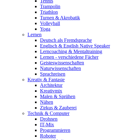
Tennis
Trampolin
Triathlon
Turnen & Akrobatik
Volleyball
Yoga
Lernen
Deutsch als Fremdsprache
Englisch & English Native Speaker
Lerncoaching & Mentaltraining
Lernen - verschiedene Fächer
Geisteswissenschaften
Naturwissenschaften
Sprachreisen
Kreativ & Fantasie
Architektur
Kreativmix
Malen & Sprühen
Nähen
Zirkus & Zauberei
Technik & Computer
Drohnen
IT-Mix
Programmieren
Roboter