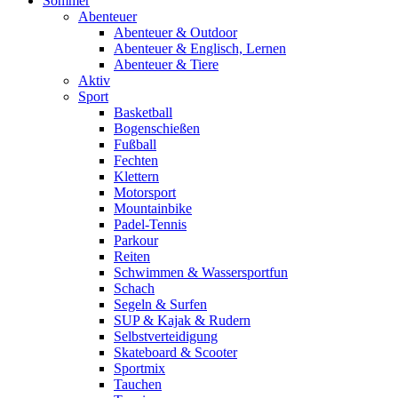
Sommer
Abenteuer
Abenteuer & Outdoor
Abenteuer & Englisch, Lernen
Abenteuer & Tiere
Aktiv
Sport
Basketball
Bogenschießen
Fußball
Fechten
Klettern
Motorsport
Mountainbike
Padel-Tennis
Parkour
Reiten
Schwimmen & Wassersportfun
Schach
Segeln & Surfen
SUP & Kajak & Rudern
Selbstverteidigung
Skateboard & Scooter
Sportmix
Tauchen