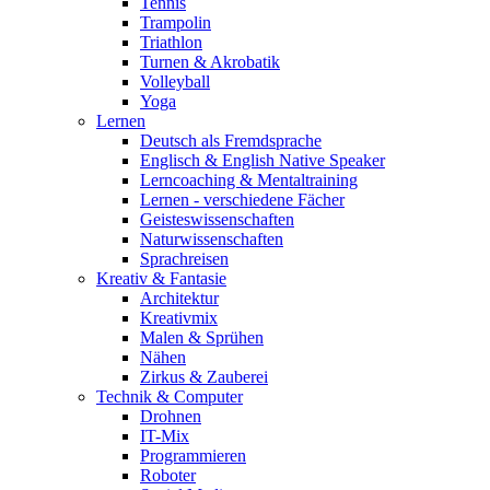
Tennis
Trampolin
Triathlon
Turnen & Akrobatik
Volleyball
Yoga
Lernen
Deutsch als Fremdsprache
Englisch & English Native Speaker
Lerncoaching & Mentaltraining
Lernen - verschiedene Fächer
Geisteswissenschaften
Naturwissenschaften
Sprachreisen
Kreativ & Fantasie
Architektur
Kreativmix
Malen & Sprühen
Nähen
Zirkus & Zauberei
Technik & Computer
Drohnen
IT-Mix
Programmieren
Roboter