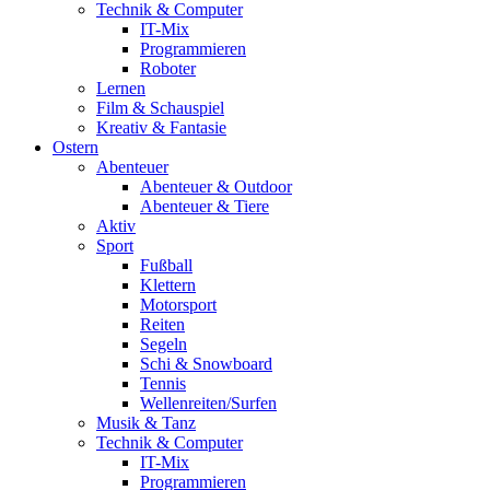
Technik & Computer
IT-Mix
Programmieren
Roboter
Lernen
Film & Schauspiel
Kreativ & Fantasie
Ostern
Abenteuer
Abenteuer & Outdoor
Abenteuer & Tiere
Aktiv
Sport
Fußball
Klettern
Motorsport
Reiten
Segeln
Schi & Snowboard
Tennis
Wellenreiten/Surfen
Musik & Tanz
Technik & Computer
IT-Mix
Programmieren