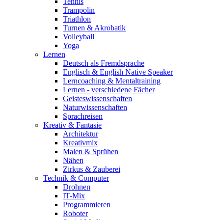
Tennis
Trampolin
Triathlon
Turnen & Akrobatik
Volleyball
Yoga
Lernen
Deutsch als Fremdsprache
Englisch & English Native Speaker
Lerncoaching & Mentaltraining
Lernen - verschiedene Fächer
Geisteswissenschaften
Naturwissenschaften
Sprachreisen
Kreativ & Fantasie
Architektur
Kreativmix
Malen & Sprühen
Nähen
Zirkus & Zauberei
Technik & Computer
Drohnen
IT-Mix
Programmieren
Roboter