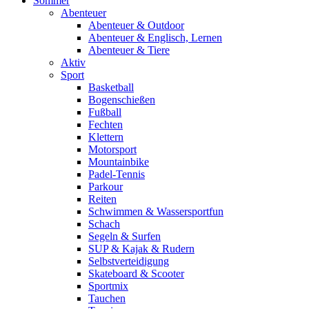
Sommer
Abenteuer
Abenteuer & Outdoor
Abenteuer & Englisch, Lernen
Abenteuer & Tiere
Aktiv
Sport
Basketball
Bogenschießen
Fußball
Fechten
Klettern
Motorsport
Mountainbike
Padel-Tennis
Parkour
Reiten
Schwimmen & Wassersportfun
Schach
Segeln & Surfen
SUP & Kajak & Rudern
Selbstverteidigung
Skateboard & Scooter
Sportmix
Tauchen