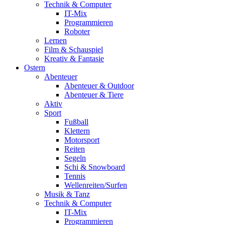
Technik & Computer
IT-Mix
Programmieren
Roboter
Lernen
Film & Schauspiel
Kreativ & Fantasie
Ostern
Abenteuer
Abenteuer & Outdoor
Abenteuer & Tiere
Aktiv
Sport
Fußball
Klettern
Motorsport
Reiten
Segeln
Schi & Snowboard
Tennis
Wellenreiten/Surfen
Musik & Tanz
Technik & Computer
IT-Mix
Programmieren