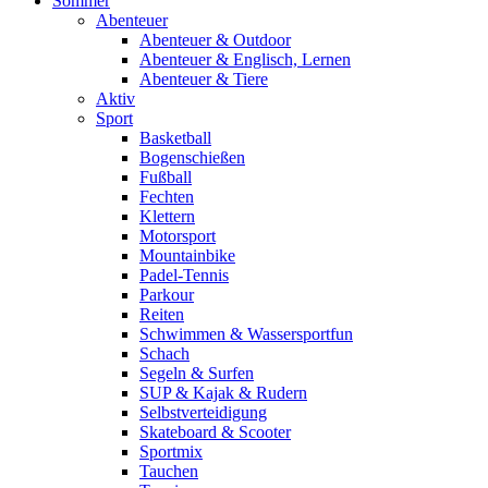
Sommer
Abenteuer
Abenteuer & Outdoor
Abenteuer & Englisch, Lernen
Abenteuer & Tiere
Aktiv
Sport
Basketball
Bogenschießen
Fußball
Fechten
Klettern
Motorsport
Mountainbike
Padel-Tennis
Parkour
Reiten
Schwimmen & Wassersportfun
Schach
Segeln & Surfen
SUP & Kajak & Rudern
Selbstverteidigung
Skateboard & Scooter
Sportmix
Tauchen