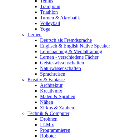
Tennis
Trampolin
Triathlon
Turnen & Akrobatik
Volleyball
Yoga
Lernen
Deutsch als Fremdsprache
Englisch & English Native Speaker
Lerncoaching & Mentaltraining
Lernen - verschiedene Fächer
Geisteswissenschaften
Naturwissenschaften
Sprachreisen
Kreativ & Fantasie
Architektur
Kreativmix
Malen & Sprühen
Nähen
Zirkus & Zauberei
Technik & Computer
Drohnen
IT-Mix
Programmieren
Roboter