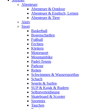
Sommer
Abenteuer
Abenteuer & Outdoor
Abenteuer & Englisch, Lernen
Abenteuer & Tiere
Aktiv
Sport
Basketball
Bogenschießen
Fußball
Fechten
Klettern
Motorsport
Mountainbike
Padel-Tennis
Parkour
Reiten
Schwimmen & Wassersportfun
Schach
Segeln & Surfen
SUP & Kajak & Rudern
Selbstverteidigung
Skateboard & Scooter
Sportmix
Tauchen