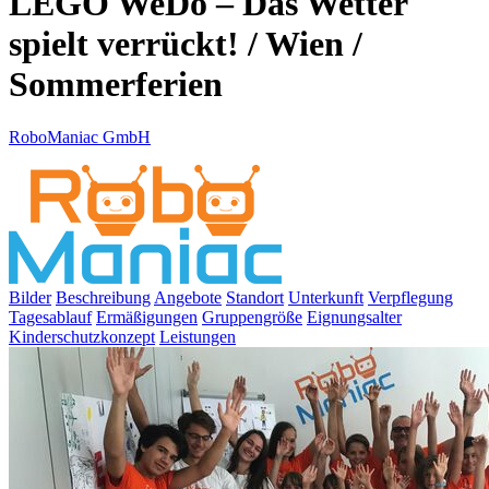
LEGO WeDo – Das Wetter
spielt verrückt! / Wien /
Sommerferien
RoboManiac GmbH
Bilder
Beschreibung
Angebote
Standort
Unterkunft
Verpflegung
Tagesablauf
Ermäßigungen
Gruppengröße
Eignungsalter
Kinderschutzkonzept
Leistungen