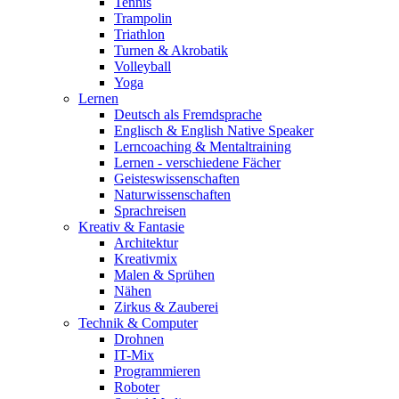
Tennis
Trampolin
Triathlon
Turnen & Akrobatik
Volleyball
Yoga
Lernen
Deutsch als Fremdsprache
Englisch & English Native Speaker
Lerncoaching & Mentaltraining
Lernen - verschiedene Fächer
Geisteswissenschaften
Naturwissenschaften
Sprachreisen
Kreativ & Fantasie
Architektur
Kreativmix
Malen & Sprühen
Nähen
Zirkus & Zauberei
Technik & Computer
Drohnen
IT-Mix
Programmieren
Roboter