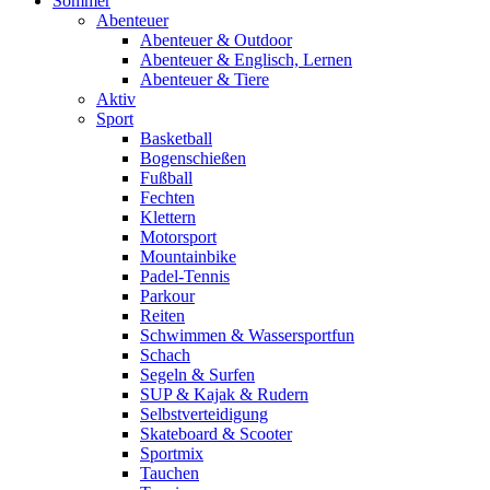
Sommer
Abenteuer
Abenteuer & Outdoor
Abenteuer & Englisch, Lernen
Abenteuer & Tiere
Aktiv
Sport
Basketball
Bogenschießen
Fußball
Fechten
Klettern
Motorsport
Mountainbike
Padel-Tennis
Parkour
Reiten
Schwimmen & Wassersportfun
Schach
Segeln & Surfen
SUP & Kajak & Rudern
Selbstverteidigung
Skateboard & Scooter
Sportmix
Tauchen