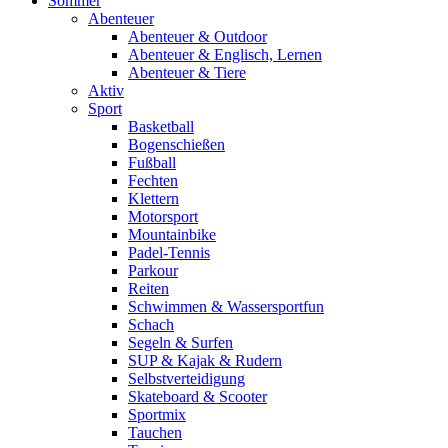
Sommer
Abenteuer
Abenteuer & Outdoor
Abenteuer & Englisch, Lernen
Abenteuer & Tiere
Aktiv
Sport
Basketball
Bogenschießen
Fußball
Fechten
Klettern
Motorsport
Mountainbike
Padel-Tennis
Parkour
Reiten
Schwimmen & Wassersportfun
Schach
Segeln & Surfen
SUP & Kajak & Rudern
Selbstverteidigung
Skateboard & Scooter
Sportmix
Tauchen