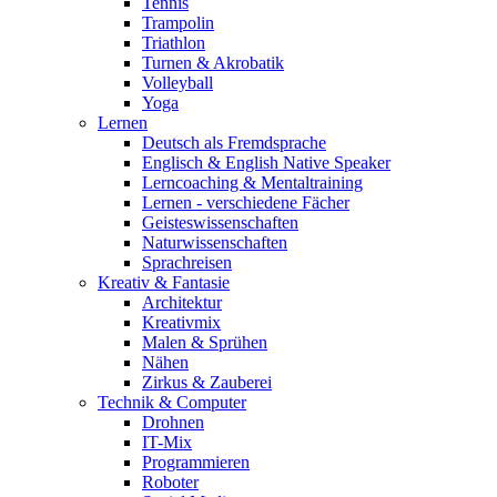
Tennis
Trampolin
Triathlon
Turnen & Akrobatik
Volleyball
Yoga
Lernen
Deutsch als Fremdsprache
Englisch & English Native Speaker
Lerncoaching & Mentaltraining
Lernen - verschiedene Fächer
Geisteswissenschaften
Naturwissenschaften
Sprachreisen
Kreativ & Fantasie
Architektur
Kreativmix
Malen & Sprühen
Nähen
Zirkus & Zauberei
Technik & Computer
Drohnen
IT-Mix
Programmieren
Roboter