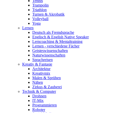
Tennis
Trampolin
Triathlon
Turnen & Akrobatik
Volleyball
Yoga
Lernen
Deutsch als Fremdsprache
Englisch & English Native Speaker
Lerncoaching & Mentaltraining
Lernen - verschiedene Fächer
Geisteswissenschaften
Naturwissenschaften
Sprachreisen
Kreativ & Fantasie
Architektur
Kreativmix
Malen & Sprühen
Nähen
Zirkus & Zauberei
Technik & Computer
Drohnen
IT-Mix
Programmieren
Roboter