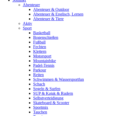
Sommer
Abenteuer
Abenteuer & Outdoor
Abenteuer & Englisch, Lernen
Abenteuer & Tiere
Aktiv
Sport
Basketball
Bogenschießen
Fußball
Fechten
Klettern
Motorsport
Mountainbike
Padel-Tennis
Parkour
Reiten
Schwimmen & Wassersportfun
Schach
Segeln & Surfen
SUP & Kajak & Rudern
Selbstverteidigung
Skateboard & Scooter
Sportmix
Tauchen