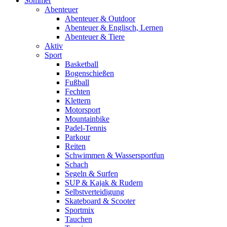
Sommer
Abenteuer
Abenteuer & Outdoor
Abenteuer & Englisch, Lernen
Abenteuer & Tiere
Aktiv
Sport
Basketball
Bogenschießen
Fußball
Fechten
Klettern
Motorsport
Mountainbike
Padel-Tennis
Parkour
Reiten
Schwimmen & Wassersportfun
Schach
Segeln & Surfen
SUP & Kajak & Rudern
Selbstverteidigung
Skateboard & Scooter
Sportmix
Tauchen