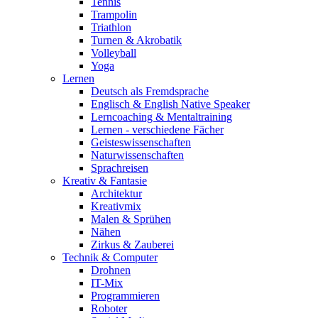
Tennis
Trampolin
Triathlon
Turnen & Akrobatik
Volleyball
Yoga
Lernen
Deutsch als Fremdsprache
Englisch & English Native Speaker
Lerncoaching & Mentaltraining
Lernen - verschiedene Fächer
Geisteswissenschaften
Naturwissenschaften
Sprachreisen
Kreativ & Fantasie
Architektur
Kreativmix
Malen & Sprühen
Nähen
Zirkus & Zauberei
Technik & Computer
Drohnen
IT-Mix
Programmieren
Roboter