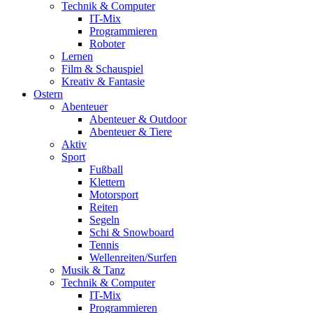
Technik & Computer
IT-Mix
Programmieren
Roboter
Lernen
Film & Schauspiel
Kreativ & Fantasie
Ostern
Abenteuer
Abenteuer & Outdoor
Abenteuer & Tiere
Aktiv
Sport
Fußball
Klettern
Motorsport
Reiten
Segeln
Schi & Snowboard
Tennis
Wellenreiten/Surfen
Musik & Tanz
Technik & Computer
IT-Mix
Programmieren