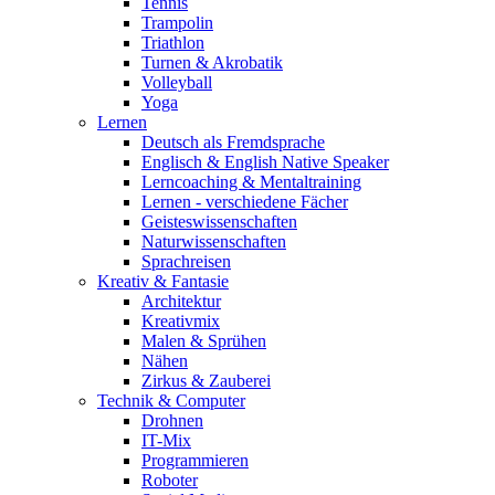
Tennis
Trampolin
Triathlon
Turnen & Akrobatik
Volleyball
Yoga
Lernen
Deutsch als Fremdsprache
Englisch & English Native Speaker
Lerncoaching & Mentaltraining
Lernen - verschiedene Fächer
Geisteswissenschaften
Naturwissenschaften
Sprachreisen
Kreativ & Fantasie
Architektur
Kreativmix
Malen & Sprühen
Nähen
Zirkus & Zauberei
Technik & Computer
Drohnen
IT-Mix
Programmieren
Roboter