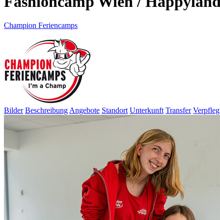
Fashioncamp Wien / Happylan
Champion Feriencamps
Bilder
Beschreibung
Angebote
Standort
Unterkunft
Transfer
Verpfle