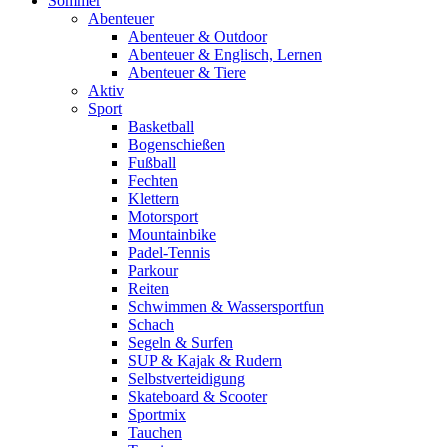
Sommer
Abenteuer
Abenteuer & Outdoor
Abenteuer & Englisch, Lernen
Abenteuer & Tiere
Aktiv
Sport
Basketball
Bogenschießen
Fußball
Fechten
Klettern
Motorsport
Mountainbike
Padel-Tennis
Parkour
Reiten
Schwimmen & Wassersportfun
Schach
Segeln & Surfen
SUP & Kajak & Rudern
Selbstverteidigung
Skateboard & Scooter
Sportmix
Tauchen