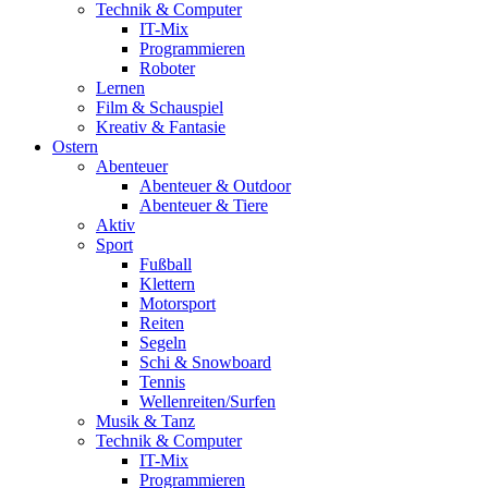
Technik & Computer
IT-Mix
Programmieren
Roboter
Lernen
Film & Schauspiel
Kreativ & Fantasie
Ostern
Abenteuer
Abenteuer & Outdoor
Abenteuer & Tiere
Aktiv
Sport
Fußball
Klettern
Motorsport
Reiten
Segeln
Schi & Snowboard
Tennis
Wellenreiten/Surfen
Musik & Tanz
Technik & Computer
IT-Mix
Programmieren