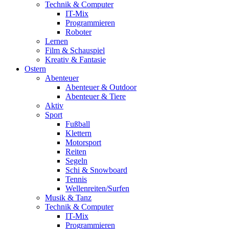
Technik & Computer
IT-Mix
Programmieren
Roboter
Lernen
Film & Schauspiel
Kreativ & Fantasie
Ostern
Abenteuer
Abenteuer & Outdoor
Abenteuer & Tiere
Aktiv
Sport
Fußball
Klettern
Motorsport
Reiten
Segeln
Schi & Snowboard
Tennis
Wellenreiten/Surfen
Musik & Tanz
Technik & Computer
IT-Mix
Programmieren