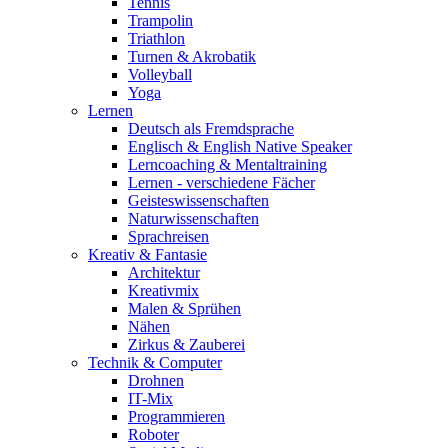
Tennis
Trampolin
Triathlon
Turnen & Akrobatik
Volleyball
Yoga
Lernen
Deutsch als Fremdsprache
Englisch & English Native Speaker
Lerncoaching & Mentaltraining
Lernen - verschiedene Fächer
Geisteswissenschaften
Naturwissenschaften
Sprachreisen
Kreativ & Fantasie
Architektur
Kreativmix
Malen & Sprühen
Nähen
Zirkus & Zauberei
Technik & Computer
Drohnen
IT-Mix
Programmieren
Roboter