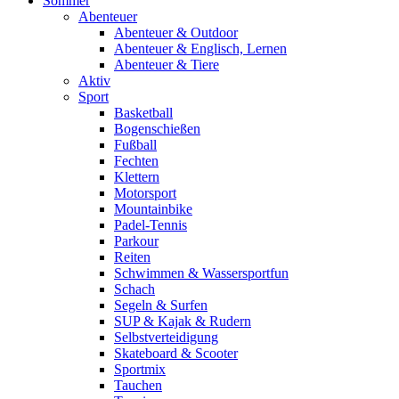
Sommer
Abenteuer
Abenteuer & Outdoor
Abenteuer & Englisch, Lernen
Abenteuer & Tiere
Aktiv
Sport
Basketball
Bogenschießen
Fußball
Fechten
Klettern
Motorsport
Mountainbike
Padel-Tennis
Parkour
Reiten
Schwimmen & Wassersportfun
Schach
Segeln & Surfen
SUP & Kajak & Rudern
Selbstverteidigung
Skateboard & Scooter
Sportmix
Tauchen