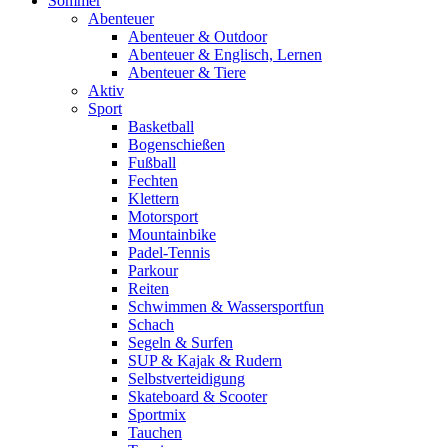
Sommer
Abenteuer
Abenteuer & Outdoor
Abenteuer & Englisch, Lernen
Abenteuer & Tiere
Aktiv
Sport
Basketball
Bogenschießen
Fußball
Fechten
Klettern
Motorsport
Mountainbike
Padel-Tennis
Parkour
Reiten
Schwimmen & Wassersportfun
Schach
Segeln & Surfen
SUP & Kajak & Rudern
Selbstverteidigung
Skateboard & Scooter
Sportmix
Tauchen