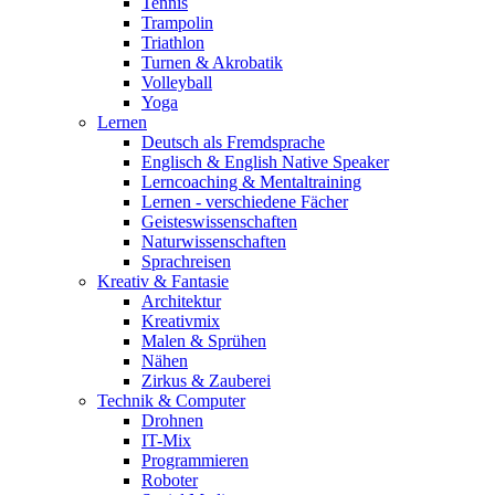
Tennis
Trampolin
Triathlon
Turnen & Akrobatik
Volleyball
Yoga
Lernen
Deutsch als Fremdsprache
Englisch & English Native Speaker
Lerncoaching & Mentaltraining
Lernen - verschiedene Fächer
Geisteswissenschaften
Naturwissenschaften
Sprachreisen
Kreativ & Fantasie
Architektur
Kreativmix
Malen & Sprühen
Nähen
Zirkus & Zauberei
Technik & Computer
Drohnen
IT-Mix
Programmieren
Roboter