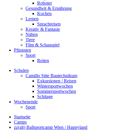
Roboter
Gesundheit & Ernährung
Kochen
Lernen
Sprachreisen
Kreativ & Fantasie
Nähen
Tiere
Film & Schauspiel
Pfingsten
Sport
Reiten
Schulen
Camillo Sitte Bautechnikum
Exkursionen / Reisen
Wintersportwochen
Sommersportwochen
Schitage
Wochenende
Sport
Startseite
Camps
zz(alt) Ballsportcamp Wien / Happyland