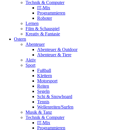
Technik & Computer
IT-Mix
Programmieren
Roboter
Lernen
Film & Schauspiel
Kreativ & Fantasie
Ostern
Abenteuer
Abenteuer & Outdoor
Abenteuer & Tiere
Aktiv
Sport
Fußball
Klettern
Motorsport
Reiten
Segeln
Schi & Snowboard
Tennis
Wellenreiten/Surfen
Musik & Tanz
Technik & Computer
IT-Mix
Programmieren