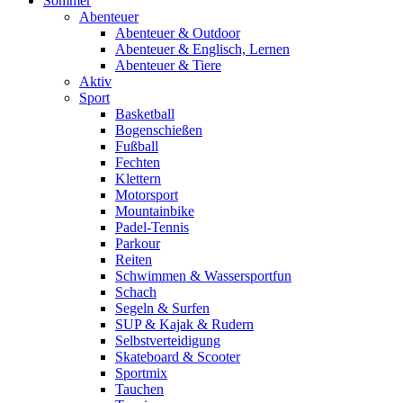
Sommer
Abenteuer
Abenteuer & Outdoor
Abenteuer & Englisch, Lernen
Abenteuer & Tiere
Aktiv
Sport
Basketball
Bogenschießen
Fußball
Fechten
Klettern
Motorsport
Mountainbike
Padel-Tennis
Parkour
Reiten
Schwimmen & Wassersportfun
Schach
Segeln & Surfen
SUP & Kajak & Rudern
Selbstverteidigung
Skateboard & Scooter
Sportmix
Tauchen