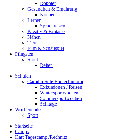
Roboter
Gesundheit & Ernährung
Kochen
Lernen
Sprachreisen
Kreativ & Fantasie
Nähen
Tiere
Film & Schauspiel
Pfingsten
Sport
Reiten
Schulen
Camillo Sitte Bautechnikum
Exkursionen / Reisen
Wintersportwochen
Sommersportwochen
Schitage
Wochenende
Sport
Startseite
Camps
Kart Tagescamp /Rechnitz