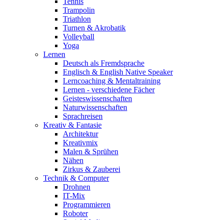
Tennis
Trampolin
Triathlon
Turnen & Akrobatik
Volleyball
Yoga
Lernen
Deutsch als Fremdsprache
Englisch & English Native Speaker
Lerncoaching & Mentaltraining
Lernen - verschiedene Fächer
Geisteswissenschaften
Naturwissenschaften
Sprachreisen
Kreativ & Fantasie
Architektur
Kreativmix
Malen & Sprühen
Nähen
Zirkus & Zauberei
Technik & Computer
Drohnen
IT-Mix
Programmieren
Roboter