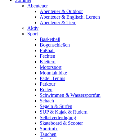
Sommer
Abenteuer
Abenteuer & Outdoor
Abenteuer & Englisch, Lernen
Abenteuer & Tiere
Aktiv
Sport
Basketball
Bogenschießen
Fußball
Fechten
Klettern
Motorsport
Mountainbike
Padel-Tennis
Parkour
Reiten
Schwimmen & Wassersportfun
Schach
Segeln & Surfen
SUP & Kajak & Rudern
Selbstverteidigung
Skateboard & Scooter
Sportmix
Tauchen