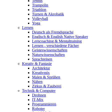
Tennis
Trampolin
Triathlon
Turnen & Akrobatik
Volleyball
Yoga
Lernen
Deutsch als Fremdsprache
Englisch & English Native Speaker
Lerncoaching & Mentaltraining
Lernen - verschiedene Fächer
Geisteswissenschaften
Naturwissenschaften
Sprachreisen
Kreativ & Fantasie
Architektur
Kreativmix
Malen & Sprühen
Nähen
Zirkus & Zauberei
Technik & Computer
Drohnen
IT-Mix
Programmieren
Roboter