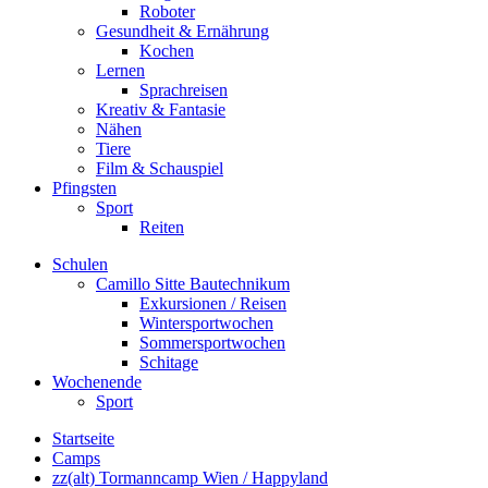
Roboter
Gesundheit & Ernährung
Kochen
Lernen
Sprachreisen
Kreativ & Fantasie
Nähen
Tiere
Film & Schauspiel
Pfingsten
Sport
Reiten
Schulen
Camillo Sitte Bautechnikum
Exkursionen / Reisen
Wintersportwochen
Sommersportwochen
Schitage
Wochenende
Sport
Startseite
Camps
zz(alt) Tormanncamp Wien / Happyland