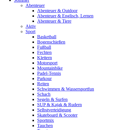
Sommer
Abenteuer
Abenteuer & Outdoor
Abenteuer & Englisch, Lernen
Abenteuer & Tiere
Aktiv
Sport
Basketball
Bogenschießen
Fußball
Fechten
Klettern
Motorsport
Mountainbike
Padel-Tennis
Parkour
Reiten
Schwimmen & Wassersportfun
Schach
Segeln & Surfen
SUP & Kajak & Rudern
Selbstverteidigung
Skateboard & Scooter
Sportmix
Tauchen