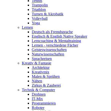
Tennis
Trampolin
Triathlon
Turnen & Akrobatik
Volleyball
Yoga
Lernen
Deutsch als Fremdsprache
Englisch & English Native Speaker
Lerncoaching & Mentaltraining
Lernen - verschiedene Fächer
Geisteswissenschaften
Naturwissenschaften
Sprachreisen
Kreativ & Fantasie
Architektur
Kreativmix
Malen & Sprühen
Nähen
Zirkus & Zauberei
Technik & Computer
Drohnen
IT-Mix
Programmieren
Roboter