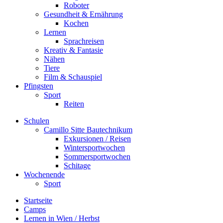
Roboter
Gesundheit & Ernährung
Kochen
Lernen
Sprachreisen
Kreativ & Fantasie
Nähen
Tiere
Film & Schauspiel
Pfingsten
Sport
Reiten
Schulen
Camillo Sitte Bautechnikum
Exkursionen / Reisen
Wintersportwochen
Sommersportwochen
Schitage
Wochenende
Sport
Startseite
Camps
Lernen in Wien / Herbst