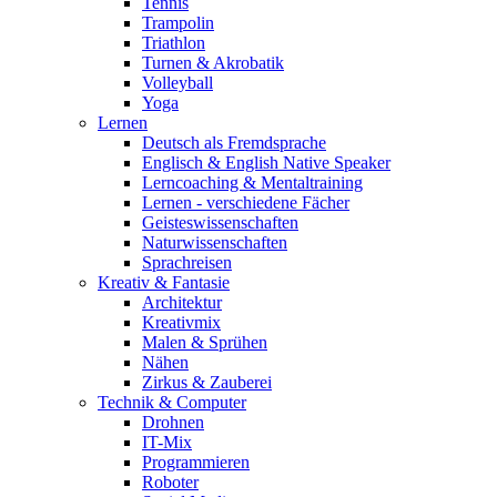
Tennis
Trampolin
Triathlon
Turnen & Akrobatik
Volleyball
Yoga
Lernen
Deutsch als Fremdsprache
Englisch & English Native Speaker
Lerncoaching & Mentaltraining
Lernen - verschiedene Fächer
Geisteswissenschaften
Naturwissenschaften
Sprachreisen
Kreativ & Fantasie
Architektur
Kreativmix
Malen & Sprühen
Nähen
Zirkus & Zauberei
Technik & Computer
Drohnen
IT-Mix
Programmieren
Roboter