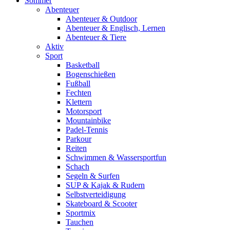
Sommer
Abenteuer
Abenteuer & Outdoor
Abenteuer & Englisch, Lernen
Abenteuer & Tiere
Aktiv
Sport
Basketball
Bogenschießen
Fußball
Fechten
Klettern
Motorsport
Mountainbike
Padel-Tennis
Parkour
Reiten
Schwimmen & Wassersportfun
Schach
Segeln & Surfen
SUP & Kajak & Rudern
Selbstverteidigung
Skateboard & Scooter
Sportmix
Tauchen