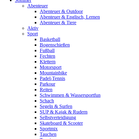
Sommer
Abenteuer
Abenteuer & Outdoor
Abenteuer & Englisch, Lernen
Abenteuer & Tiere
Aktiv
Sport
Basketball
Bogenschießen
Fußball
Fechten
Klettern
Motorsport
Mountainbike
Padel-Tennis
Parkour
Reiten
Schwimmen & Wassersportfun
Schach
Segeln & Surfen
SUP & Kajak & Rudern
Selbstverteidigung
Skateboard & Scooter
Sportmix
Tauchen