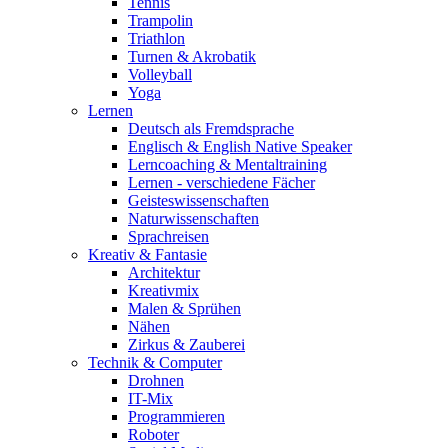
Tennis
Trampolin
Triathlon
Turnen & Akrobatik
Volleyball
Yoga
Lernen
Deutsch als Fremdsprache
Englisch & English Native Speaker
Lerncoaching & Mentaltraining
Lernen - verschiedene Fächer
Geisteswissenschaften
Naturwissenschaften
Sprachreisen
Kreativ & Fantasie
Architektur
Kreativmix
Malen & Sprühen
Nähen
Zirkus & Zauberei
Technik & Computer
Drohnen
IT-Mix
Programmieren
Roboter