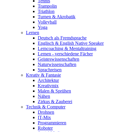
Tennis
Trampolin
Triathlon
Turnen & Akrobatik
Volleyball
Yoga
Lernen
Deutsch als Fremdsprache
Englisch & English Native Speaker
Lerncoaching & Mentaltraining
Lernen - verschiedene Fächer
Geisteswissenschaften
Naturwissenschaften
Sprachreisen
Kreativ & Fantasie
Architektur
Kreativmix
Malen & Sprühen
Nähen
Zirkus & Zauberei
Technik & Computer
Drohnen
IT-Mix
Programmieren
Roboter