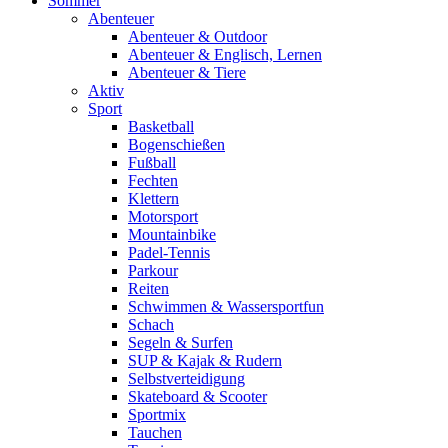
Sommer
Abenteuer
Abenteuer & Outdoor
Abenteuer & Englisch, Lernen
Abenteuer & Tiere
Aktiv
Sport
Basketball
Bogenschießen
Fußball
Fechten
Klettern
Motorsport
Mountainbike
Padel-Tennis
Parkour
Reiten
Schwimmen & Wassersportfun
Schach
Segeln & Surfen
SUP & Kajak & Rudern
Selbstverteidigung
Skateboard & Scooter
Sportmix
Tauchen