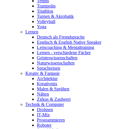
Tennis
Trampolin
Triathlon
Turnen & Akrobatik
Volleyball
Yoga
Lernen
Deutsch als Fremdsprache
Englisch & English Native Speaker
Lerncoaching & Mentaltraining
Lernen - verschiedene Fächer
Geisteswissenschaften
Naturwissenschaften
Sprachreisen
Kreativ & Fantasie
Architektur
Kreativmix
Malen & Sprühen
Nähen
Zirkus & Zauberei
Technik & Computer
Drohnen
IT-Mix
Programmieren
Roboter