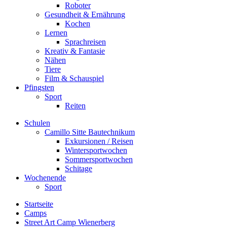
Roboter
Gesundheit & Ernährung
Kochen
Lernen
Sprachreisen
Kreativ & Fantasie
Nähen
Tiere
Film & Schauspiel
Pfingsten
Sport
Reiten
Schulen
Camillo Sitte Bautechnikum
Exkursionen / Reisen
Wintersportwochen
Sommersportwochen
Schitage
Wochenende
Sport
Startseite
Camps
Street Art Camp Wienerberg