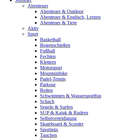
Sommer
Abenteuer
Abenteuer & Outdoor
Abenteuer & Englisch, Lernen
Abenteuer & Tiere
Aktiv
Sport
Basketball
Bogenschießen
Fußball
Fechten
Klettern
Motorsport
Mountainbike
Padel-Tennis
Parkour
Reiten
Schwimmen & Wassersportfun
Schach
Segeln & Surfen
SUP & Kajak & Rudern
Selbstverteidigung
Skateboard & Scooter
Sportmix
Tauchen