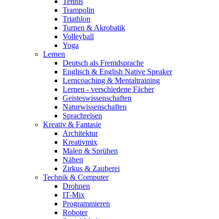
Tennis
Trampolin
Triathlon
Turnen & Akrobatik
Volleyball
Yoga
Lernen
Deutsch als Fremdsprache
Englisch & English Native Speaker
Lerncoaching & Mentaltraining
Lernen - verschiedene Fächer
Geisteswissenschaften
Naturwissenschaften
Sprachreisen
Kreativ & Fantasie
Architektur
Kreativmix
Malen & Sprühen
Nähen
Zirkus & Zauberei
Technik & Computer
Drohnen
IT-Mix
Programmieren
Roboter