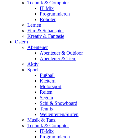
Technik & Computer
IT-Mix
Programmieren
Roboter
Lernen
Film & Schauspiel
Kreativ & Fantasie
Ostern
Abenteuer
Abenteuer & Outdoor
Abenteuer & Tiere
Aktiv
Sport
Fußball
Klettern
Motorsport
Reiten
Segeln
Schi & Snowboard
Tennis
Wellenreiten/Surfen
Musik & Tanz
Technik & Computer
IT-Mix
Programmieren