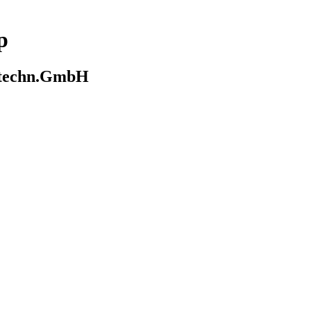
p
nstechn.GmbH