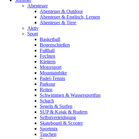
Sommer
Abenteuer
Abenteuer & Outdoor
Abenteuer & Englisch, Lernen
Abenteuer & Tiere
Aktiv
Sport
Basketball
Bogenschießen
Fußball
Fechten
Klettern
Motorsport
Mountainbike
Padel-Tennis
Parkour
Reiten
Schwimmen & Wassersportfun
Schach
Segeln & Surfen
SUP & Kajak & Rudern
Selbstverteidigung
Skateboard & Scooter
Sportmix
Tauchen