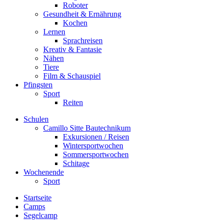
Roboter
Gesundheit & Ernährung
Kochen
Lernen
Sprachreisen
Kreativ & Fantasie
Nähen
Tiere
Film & Schauspiel
Pfingsten
Sport
Reiten
Schulen
Camillo Sitte Bautechnikum
Exkursionen / Reisen
Wintersportwochen
Sommersportwochen
Schitage
Wochenende
Sport
Startseite
Camps
Segelcamp