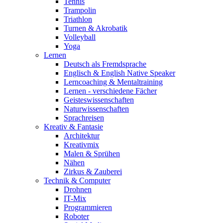
Tennis
Trampolin
Triathlon
Turnen & Akrobatik
Volleyball
Yoga
Lernen
Deutsch als Fremdsprache
Englisch & English Native Speaker
Lerncoaching & Mentaltraining
Lernen - verschiedene Fächer
Geisteswissenschaften
Naturwissenschaften
Sprachreisen
Kreativ & Fantasie
Architektur
Kreativmix
Malen & Sprühen
Nähen
Zirkus & Zauberei
Technik & Computer
Drohnen
IT-Mix
Programmieren
Roboter