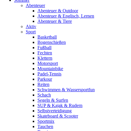
Sommer
Abenteuer
Abenteuer & Outdoor
Abenteuer & Englisch, Lernen
Abenteuer & Tiere
Aktiv
Sport
Basketball
Bogenschießen
Fußball
Fechten
Klettern
Motorsport
Mountainbike
Padel-Tennis
Parkour
Reiten
Schwimmen & Wassersportfun
Schach
Segeln & Surfen
SUP & Kajak & Rudern
Selbstverteidigung
Skateboard & Scooter
Sportmix
Tauchen