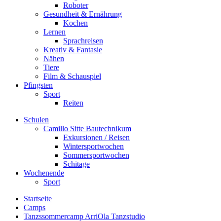
Roboter
Gesundheit & Ernährung
Kochen
Lernen
Sprachreisen
Kreativ & Fantasie
Nähen
Tiere
Film & Schauspiel
Pfingsten
Sport
Reiten
Schulen
Camillo Sitte Bautechnikum
Exkursionen / Reisen
Wintersportwochen
Sommersportwochen
Schitage
Wochenende
Sport
Startseite
Camps
Tanzssommercamp ArriOla Tanzstudio