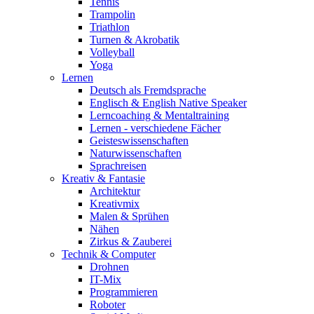
Tennis
Trampolin
Triathlon
Turnen & Akrobatik
Volleyball
Yoga
Lernen
Deutsch als Fremdsprache
Englisch & English Native Speaker
Lerncoaching & Mentaltraining
Lernen - verschiedene Fächer
Geisteswissenschaften
Naturwissenschaften
Sprachreisen
Kreativ & Fantasie
Architektur
Kreativmix
Malen & Sprühen
Nähen
Zirkus & Zauberei
Technik & Computer
Drohnen
IT-Mix
Programmieren
Roboter