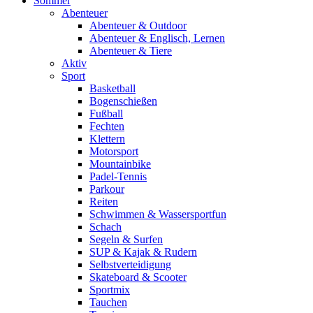
Sommer
Abenteuer
Abenteuer & Outdoor
Abenteuer & Englisch, Lernen
Abenteuer & Tiere
Aktiv
Sport
Basketball
Bogenschießen
Fußball
Fechten
Klettern
Motorsport
Mountainbike
Padel-Tennis
Parkour
Reiten
Schwimmen & Wassersportfun
Schach
Segeln & Surfen
SUP & Kajak & Rudern
Selbstverteidigung
Skateboard & Scooter
Sportmix
Tauchen