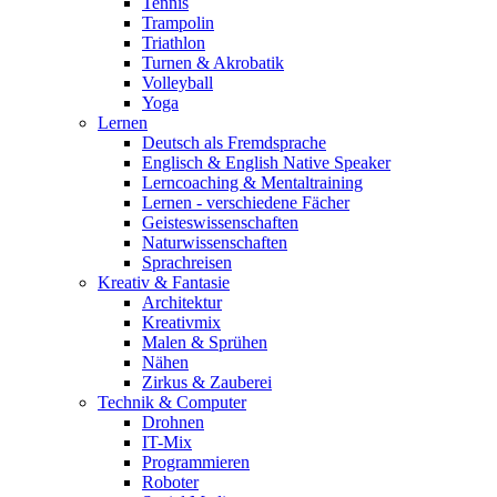
Tennis
Trampolin
Triathlon
Turnen & Akrobatik
Volleyball
Yoga
Lernen
Deutsch als Fremdsprache
Englisch & English Native Speaker
Lerncoaching & Mentaltraining
Lernen - verschiedene Fächer
Geisteswissenschaften
Naturwissenschaften
Sprachreisen
Kreativ & Fantasie
Architektur
Kreativmix
Malen & Sprühen
Nähen
Zirkus & Zauberei
Technik & Computer
Drohnen
IT-Mix
Programmieren
Roboter