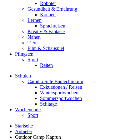
Roboter
Gesundheit & Ernährung
Kochen
Lernen
Sprachreisen
Kreativ & Fantasie
Nähen
Tiere
Film & Schauspiel
Pfingsten
Sport
Reiten
Schulen
Camillo Sitte Bautechnikum
Exkursionen / Reisen
Wintersportwochen
Sommersportwochen
Schitage
Wochenende
Sport
Startseite
Anbieter
Outdoor Camp Kaprun