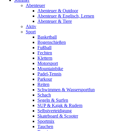
Sommer
Abenteuer
Abenteuer & Outdoor
Abenteuer & Englisch, Lernen
Abenteuer & Tiere
Aktiv
Sport
Basketball
Bogenschießen
Fußball
Fechten
Klettern
Motorsport
Mountainbike
Padel-Tennis
Parkour
Reiten
Schwimmen & Wassersportfun
Schach
Segeln & Surfen
SUP & Kajak & Rudern
Selbstverteidigung
Skateboard & Scooter
Sportmix
Tauchen