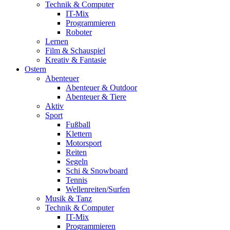
Technik & Computer
IT-Mix
Programmieren
Roboter
Lernen
Film & Schauspiel
Kreativ & Fantasie
Ostern
Abenteuer
Abenteuer & Outdoor
Abenteuer & Tiere
Aktiv
Sport
Fußball
Klettern
Motorsport
Reiten
Segeln
Schi & Snowboard
Tennis
Wellenreiten/Surfen
Musik & Tanz
Technik & Computer
IT-Mix
Programmieren